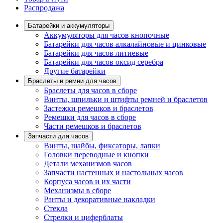
Распродажа
Батарейки и аккумуляторы
Аккумуляторы для часов кнопочные
Батарейки для часов алкалайновые и цинковые
Батарейки для часов литиевые
Батарейки для часов оксид серебра
Другие батарейки
Браслеты и ремни для часов
Браслеты для часов в сборе
Винты, шпильки и штифты ремней и браслетов
Застежки ремешков и браслетов
Ремешки для часов в сборе
Части ремешков и браслетов
Запчасти для часов
Винты, шайбы, фиксаторы, лапки
Головки переводные и кнопки
Детали механизмов часов
Запчасти настенных и настольных часов
Корпуса часов и их части
Механизмы в сборе
Ранты и декоративные накладки
Стекла
Стрелки и циферблаты