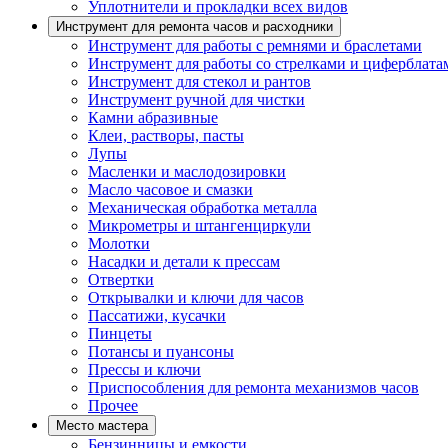
Уплотнители и прокладки всех видов
Инструмент для ремонта часов и расходники
Инструмент для работы с ремнями и браслетами
Инструмент для работы со стрелками и циферблата
Инструмент для стекол и рантов
Инструмент ручной для чистки
Камни абразивные
Клеи, растворы, пасты
Лупы
Масленки и маслодозировки
Масло часовое и смазки
Механическая обработка металла
Микрометры и штангенциркули
Молотки
Насадки и детали к прессам
Отвертки
Открывалки и ключи для часов
Пассатижи, кусачки
Пинцеты
Потансы и пуансоны
Прессы и ключи
Приспособления для ремонта механизмов часов
Прочее
Место мастера
Бензинницы и емкости