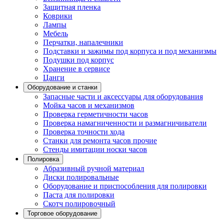
Защитная пленка
Коврики
Лампы
Мебель
Перчатки, напалечники
Подставки и зажимы под корпуса и под механизмы
Подушки под корпус
Хранение в сервисе
Цанги
Оборудование и станки
Запасные части и аксессуары для оборудования
Мойка часов и механизмов
Проверка герметичности часов
Проверка намагниченности и размагничиватели
Проверка точности хода
Станки для ремонта часов прочие
Стенды имитации носки часов
Полировка
Абразивный ручной материал
Диски полировальные
Оборудование и приспособления для полировки
Паста для полировки
Скотч полировочный
Торговое оборудование