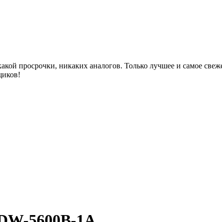
акой просрочки, никаких аналогов. Только лучшее и самое све
щиков!
DW-5600B-1A