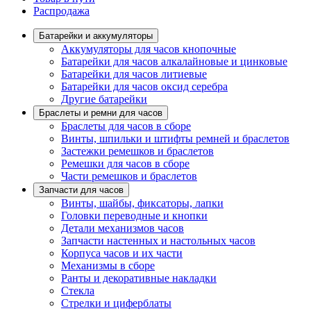
Распродажа
Батарейки и аккумуляторы
Аккумуляторы для часов кнопочные
Батарейки для часов алкалайновые и цинковые
Батарейки для часов литиевые
Батарейки для часов оксид серебра
Другие батарейки
Браслеты и ремни для часов
Браслеты для часов в сборе
Винты, шпильки и штифты ремней и браслетов
Застежки ремешков и браслетов
Ремешки для часов в сборе
Части ремешков и браслетов
Запчасти для часов
Винты, шайбы, фиксаторы, лапки
Головки переводные и кнопки
Детали механизмов часов
Запчасти настенных и настольных часов
Корпуса часов и их части
Механизмы в сборе
Ранты и декоративные накладки
Стекла
Стрелки и циферблаты