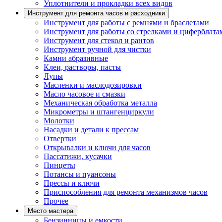
Уплотнители и прокладки всех видов
Инструмент для ремонта часов и расходники
Инструмент для работы с ремнями и браслетами
Инструмент для работы со стрелками и циферблата
Инструмент для стекол и рантов
Инструмент ручной для чистки
Камни абразивные
Клеи, растворы, пасты
Лупы
Масленки и маслодозировки
Масло часовое и смазки
Механическая обработка металла
Микрометры и штангенциркули
Молотки
Насадки и детали к прессам
Отвертки
Открывалки и ключи для часов
Пассатижи, кусачки
Пинцеты
Потансы и пуансоны
Прессы и ключи
Приспособления для ремонта механизмов часов
Прочее
Место мастера
Бензинницы и емкости