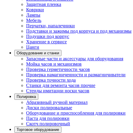
Защитная пленка
Коврики
Лампы
Мебель
Перчатки, напалечники
Подставки и зажимы под корпуса и под механизмы
Подушки под корпус
Хранение в сервисе
Цанги
Оборудование и станки
Запасные части и аксессуары для оборудования
Мойка часов и механизмов
Проверка герметичности часов
Проверка намагниченности и размагничиватели
Проверка точности хода
Станки для ремонта часов прочие
Стенды имитации носки часов
Полировка
Абразивный ручной материал
Диски полировальные
Оборудование и приспособления для полировки
Паста для полировки
Скотч полировочный
Торговое оборудование