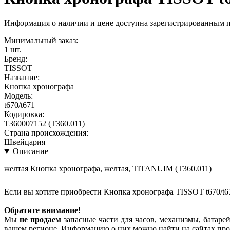
Информация о наличии и цене доступна зарегистрированным 
Минимальный заказ:
1 шт.
Бренд:
TISSOT
Название:
Кнопка хронографа
Модель:
t670/t671
Кодировка:
T360007152 (T360.011)
Страна происхождения:
Швейцария
Описание
желтая Кнопка хронографа, желтая, TITANUIM (T360.011)
Если вы хотите приобрести Кнопка хронографа TISSOT t670/t6
Обратите внимание!
Мы
не продаем
запасные части для часов, механизмы, батарей
вашем регионе. Информацию о них можно найти на сайтах про