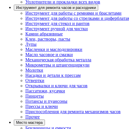
Уплотнители и прокладки всех видов
Инструмент для ремонта часов и расходники
Инструмент для работы с ремнями и браслетами
Инструмент для работы со стрелками и циферблата
Инструмент для стекол и рантов
Инструмент ручной для чистки
Камни абразивные
Клеи, растворы, пасты
Лупы
Масленки и маслодозировки
Масло часовое и смазки
Механическая обработка металла
Микрометры и штангенциркули
Молотки
Насадки и детали к прессам
Отвертки
Открывалки и ключи для часов
Пассатижи, кусачки
Пинцеты
Потансы и пуансоны
Прессы и ключи
Приспособления для ремонта механизмов часов
Прочее
Место мастера
Бензинницы и емкости