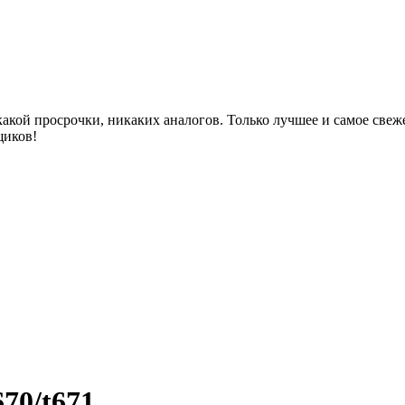
акой просрочки, никаких аналогов. Только лучшее и самое све
щиков!
70/t671