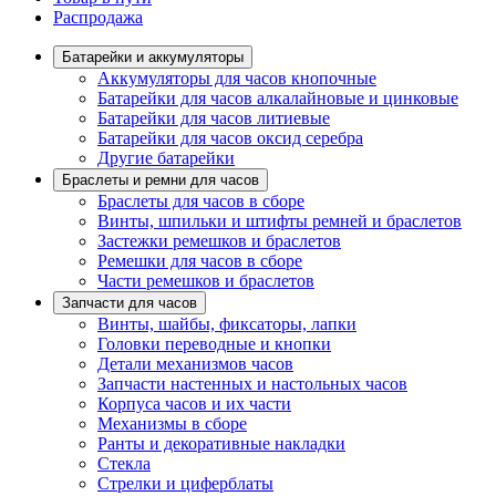
Распродажа
Батарейки и аккумуляторы
Аккумуляторы для часов кнопочные
Батарейки для часов алкалайновые и цинковые
Батарейки для часов литиевые
Батарейки для часов оксид серебра
Другие батарейки
Браслеты и ремни для часов
Браслеты для часов в сборе
Винты, шпильки и штифты ремней и браслетов
Застежки ремешков и браслетов
Ремешки для часов в сборе
Части ремешков и браслетов
Запчасти для часов
Винты, шайбы, фиксаторы, лапки
Головки переводные и кнопки
Детали механизмов часов
Запчасти настенных и настольных часов
Корпуса часов и их части
Механизмы в сборе
Ранты и декоративные накладки
Стекла
Стрелки и циферблаты