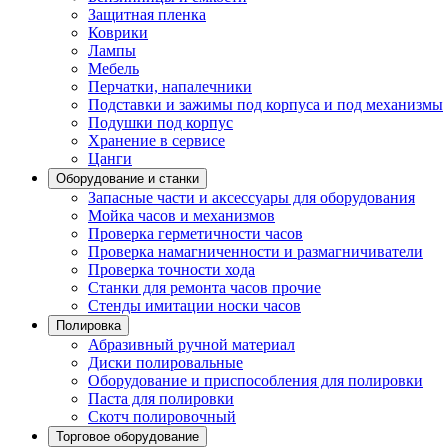
Защитная пленка
Коврики
Лампы
Мебель
Перчатки, напалечники
Подставки и зажимы под корпуса и под механизмы
Подушки под корпус
Хранение в сервисе
Цанги
Оборудование и станки
Запасные части и аксессуары для оборудования
Мойка часов и механизмов
Проверка герметичности часов
Проверка намагниченности и размагничиватели
Проверка точности хода
Станки для ремонта часов прочие
Стенды имитации носки часов
Полировка
Абразивный ручной материал
Диски полировальные
Оборудование и приспособления для полировки
Паста для полировки
Скотч полировочный
Торговое оборудование