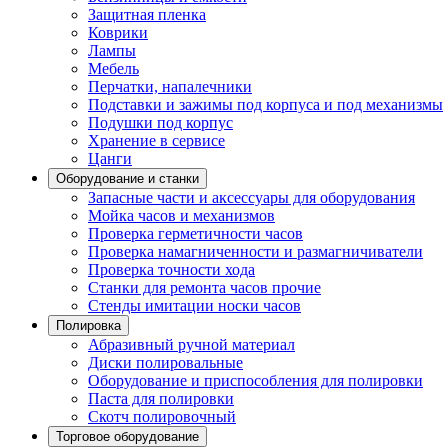
Защитная пленка
Коврики
Лампы
Мебель
Перчатки, напалечники
Подставки и зажимы под корпуса и под механизмы
Подушки под корпус
Хранение в сервисе
Цанги
Оборудование и станки
Запасные части и аксессуары для оборудования
Мойка часов и механизмов
Проверка герметичности часов
Проверка намагниченности и размагничиватели
Проверка точности хода
Станки для ремонта часов прочие
Стенды имитации носки часов
Полировка
Абразивный ручной материал
Диски полировальные
Оборудование и приспособления для полировки
Паста для полировки
Скотч полировочный
Торговое оборудование