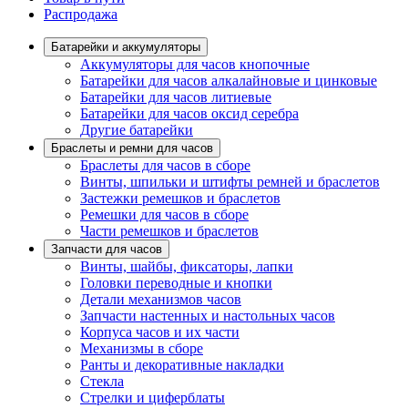
Распродажа
Батарейки и аккумуляторы
Аккумуляторы для часов кнопочные
Батарейки для часов алкалайновые и цинковые
Батарейки для часов литиевые
Батарейки для часов оксид серебра
Другие батарейки
Браслеты и ремни для часов
Браслеты для часов в сборе
Винты, шпильки и штифты ремней и браслетов
Застежки ремешков и браслетов
Ремешки для часов в сборе
Части ремешков и браслетов
Запчасти для часов
Винты, шайбы, фиксаторы, лапки
Головки переводные и кнопки
Детали механизмов часов
Запчасти настенных и настольных часов
Корпуса часов и их части
Механизмы в сборе
Ранты и декоративные накладки
Стекла
Стрелки и циферблаты