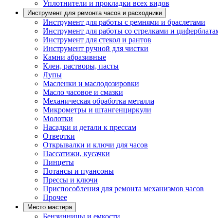
Уплотнители и прокладки всех видов
Инструмент для ремонта часов и расходники
Инструмент для работы с ремнями и браслетами
Инструмент для работы со стрелками и циферблата
Инструмент для стекол и рантов
Инструмент ручной для чистки
Камни абразивные
Клеи, растворы, пасты
Лупы
Масленки и маслодозировки
Масло часовое и смазки
Механическая обработка металла
Микрометры и штангенциркули
Молотки
Насадки и детали к прессам
Отвертки
Открывалки и ключи для часов
Пассатижи, кусачки
Пинцеты
Потансы и пуансоны
Прессы и ключи
Приспособления для ремонта механизмов часов
Прочее
Место мастера
Бензинницы и емкости