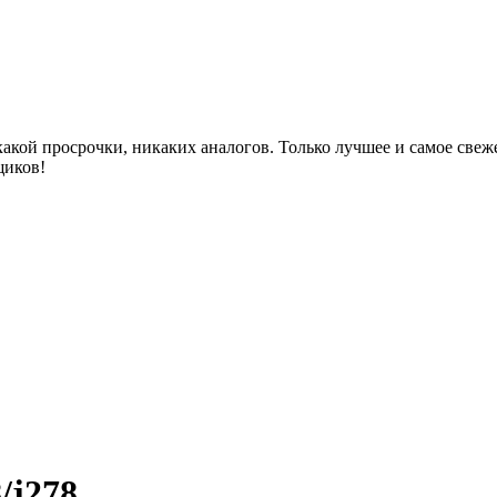
акой просрочки, никаких аналогов. Только лучшее и самое све
щиков!
/j278