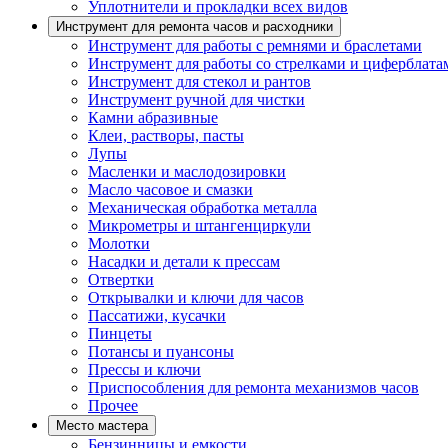
Уплотнители и прокладки всех видов
Инструмент для ремонта часов и расходники
Инструмент для работы с ремнями и браслетами
Инструмент для работы со стрелками и циферблата
Инструмент для стекол и рантов
Инструмент ручной для чистки
Камни абразивные
Клеи, растворы, пасты
Лупы
Масленки и маслодозировки
Масло часовое и смазки
Механическая обработка металла
Микрометры и штангенциркули
Молотки
Насадки и детали к прессам
Отвертки
Открывалки и ключи для часов
Пассатижи, кусачки
Пинцеты
Потансы и пуансоны
Прессы и ключи
Приспособления для ремонта механизмов часов
Прочее
Место мастера
Бензинницы и емкости