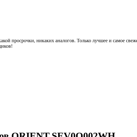
акой просрочки, никаких аналогов. Только лучшее и самое све
щиков!
асов ORIENT SEV0Q002WH