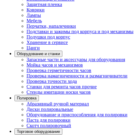
Защитная пленка
Коврики
Лампы
Мебель
Перчатки, напалечники
Подставки и зажимы под корпуса и под механизмы
Подушки под корпус
Хранение в сервисе
Цанги
Оборудование и станки
Запасные части и аксессуары для оборудования
Мойка часов и механизмов
Проверка герметичности часов
Проверка намагниченности и размагничиватели
Проверка точности хода
Станки для ремонта часов прочие
Стенды имитации носки часов
Полировка
Абразивный ручной материал
Диски полировальные
Оборудование и приспособления для полировки
Паста для полировки
Скотч полировочный
Торговое оборудование