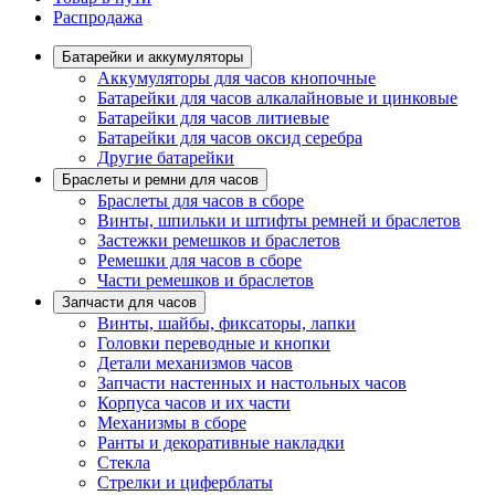
Распродажа
Батарейки и аккумуляторы
Аккумуляторы для часов кнопочные
Батарейки для часов алкалайновые и цинковые
Батарейки для часов литиевые
Батарейки для часов оксид серебра
Другие батарейки
Браслеты и ремни для часов
Браслеты для часов в сборе
Винты, шпильки и штифты ремней и браслетов
Застежки ремешков и браслетов
Ремешки для часов в сборе
Части ремешков и браслетов
Запчасти для часов
Винты, шайбы, фиксаторы, лапки
Головки переводные и кнопки
Детали механизмов часов
Запчасти настенных и настольных часов
Корпуса часов и их части
Механизмы в сборе
Ранты и декоративные накладки
Стекла
Стрелки и циферблаты