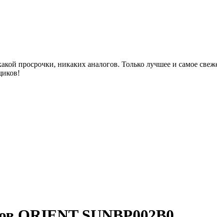
акой просрочки, никаких аналогов. Только лучшее и самое све
щиков!
асов ORIENT SUNBP002B0