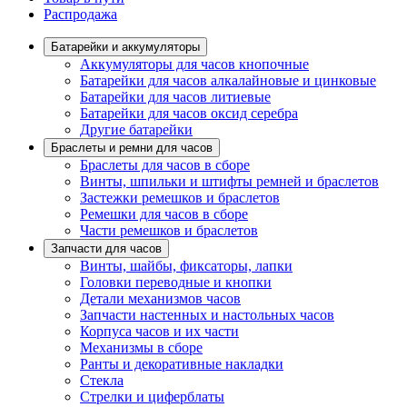
Распродажа
Батарейки и аккумуляторы
Аккумуляторы для часов кнопочные
Батарейки для часов алкалайновые и цинковые
Батарейки для часов литиевые
Батарейки для часов оксид серебра
Другие батарейки
Браслеты и ремни для часов
Браслеты для часов в сборе
Винты, шпильки и штифты ремней и браслетов
Застежки ремешков и браслетов
Ремешки для часов в сборе
Части ремешков и браслетов
Запчасти для часов
Винты, шайбы, фиксаторы, лапки
Головки переводные и кнопки
Детали механизмов часов
Запчасти настенных и настольных часов
Корпуса часов и их части
Механизмы в сборе
Ранты и декоративные накладки
Стекла
Стрелки и циферблаты