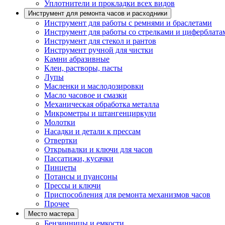
Уплотнители и прокладки всех видов
Инструмент для ремонта часов и расходники
Инструмент для работы с ремнями и браслетами
Инструмент для работы со стрелками и циферблата
Инструмент для стекол и рантов
Инструмент ручной для чистки
Камни абразивные
Клеи, растворы, пасты
Лупы
Масленки и маслодозировки
Масло часовое и смазки
Механическая обработка металла
Микрометры и штангенциркули
Молотки
Насадки и детали к прессам
Отвертки
Открывалки и ключи для часов
Пассатижи, кусачки
Пинцеты
Потансы и пуансоны
Прессы и ключи
Приспособления для ремонта механизмов часов
Прочее
Место мастера
Бензинницы и емкости