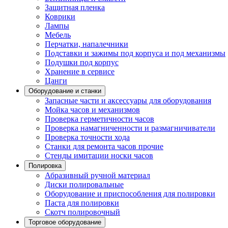
Защитная пленка
Коврики
Лампы
Мебель
Перчатки, напалечники
Подставки и зажимы под корпуса и под механизмы
Подушки под корпус
Хранение в сервисе
Цанги
Оборудование и станки
Запасные части и аксессуары для оборудования
Мойка часов и механизмов
Проверка герметичности часов
Проверка намагниченности и размагничиватели
Проверка точности хода
Станки для ремонта часов прочие
Стенды имитации носки часов
Полировка
Абразивный ручной материал
Диски полировальные
Оборудование и приспособления для полировки
Паста для полировки
Скотч полировочный
Торговое оборудование