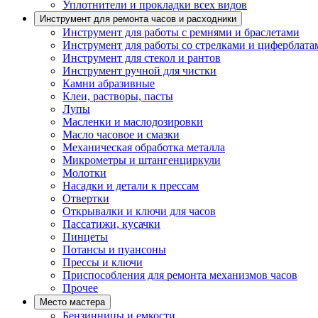
Уплотнители и прокладки всех видов
Инструмент для ремонта часов и расходники
Инструмент для работы с ремнями и браслетами
Инструмент для работы со стрелками и циферблата
Инструмент для стекол и рантов
Инструмент ручной для чистки
Камни абразивные
Клеи, растворы, пасты
Лупы
Масленки и маслодозировки
Масло часовое и смазки
Механическая обработка металла
Микрометры и штангенциркули
Молотки
Насадки и детали к прессам
Отвертки
Открывалки и ключи для часов
Пассатижи, кусачки
Пинцеты
Потансы и пуансоны
Прессы и ключи
Приспособления для ремонта механизмов часов
Прочее
Место мастера
Бензинницы и емкости