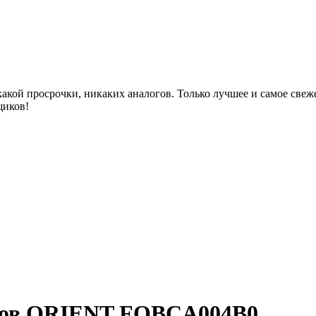
акой просрочки, никаких аналогов. Только лучшее и самое све
щиков!
асов ORIENT FQBCA004B0