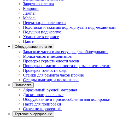
Защитная пленка
Коврики
Лампы
Мебель
Перчатки, напалечники
Подставки и зажимы под корпуса и под механизмы
Подушки под корпус
Хранение в сервисе
Цанги
Оборудование и станки
Запасные части и аксессуары для оборудования
Мойка часов и механизмов
Проверка герметичности часов
Проверка намагниченности и размагничиватели
Проверка точности хода
Станки для ремонта часов прочие
Стенды имитации носки часов
Полировка
Абразивный ручной материал
Диски полировальные
Оборудование и приспособления для полировки
Паста для полировки
Скотч полировочный
Торговое оборудование