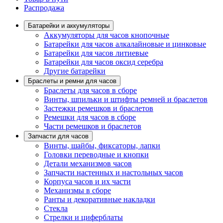
Распродажа
Батарейки и аккумуляторы
Аккумуляторы для часов кнопочные
Батарейки для часов алкалайновые и цинковые
Батарейки для часов литиевые
Батарейки для часов оксид серебра
Другие батарейки
Браслеты и ремни для часов
Браслеты для часов в сборе
Винты, шпильки и штифты ремней и браслетов
Застежки ремешков и браслетов
Ремешки для часов в сборе
Части ремешков и браслетов
Запчасти для часов
Винты, шайбы, фиксаторы, лапки
Головки переводные и кнопки
Детали механизмов часов
Запчасти настенных и настольных часов
Корпуса часов и их части
Механизмы в сборе
Ранты и декоративные накладки
Стекла
Стрелки и циферблаты