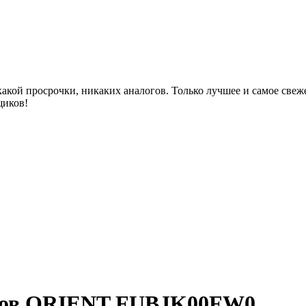
акой просрочки, никаких аналогов. Только лучшее и самое све
щиков!
асов ORIENT FUBJK00FW0