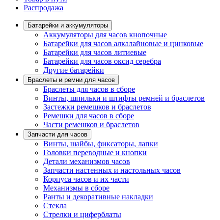
Распродажа
Батарейки и аккумуляторы
Аккумуляторы для часов кнопочные
Батарейки для часов алкалайновые и цинковые
Батарейки для часов литиевые
Батарейки для часов оксид серебра
Другие батарейки
Браслеты и ремни для часов
Браслеты для часов в сборе
Винты, шпильки и штифты ремней и браслетов
Застежки ремешков и браслетов
Ремешки для часов в сборе
Части ремешков и браслетов
Запчасти для часов
Винты, шайбы, фиксаторы, лапки
Головки переводные и кнопки
Детали механизмов часов
Запчасти настенных и настольных часов
Корпуса часов и их части
Механизмы в сборе
Ранты и декоративные накладки
Стекла
Стрелки и циферблаты