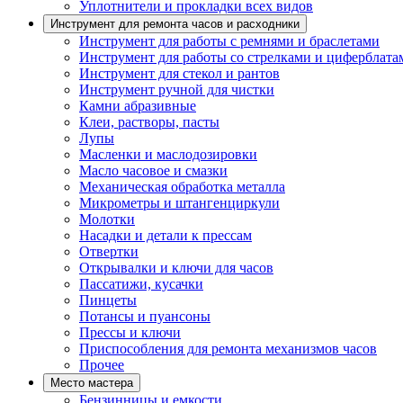
Уплотнители и прокладки всех видов
Инструмент для ремонта часов и расходники
Инструмент для работы с ремнями и браслетами
Инструмент для работы со стрелками и циферблата
Инструмент для стекол и рантов
Инструмент ручной для чистки
Камни абразивные
Клеи, растворы, пасты
Лупы
Масленки и маслодозировки
Масло часовое и смазки
Механическая обработка металла
Микрометры и штангенциркули
Молотки
Насадки и детали к прессам
Отвертки
Открывалки и ключи для часов
Пассатижи, кусачки
Пинцеты
Потансы и пуансоны
Прессы и ключи
Приспособления для ремонта механизмов часов
Прочее
Место мастера
Бензинницы и емкости