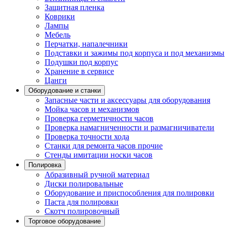
Защитная пленка
Коврики
Лампы
Мебель
Перчатки, напалечники
Подставки и зажимы под корпуса и под механизмы
Подушки под корпус
Хранение в сервисе
Цанги
Оборудование и станки
Запасные части и аксессуары для оборудования
Мойка часов и механизмов
Проверка герметичности часов
Проверка намагниченности и размагничиватели
Проверка точности хода
Станки для ремонта часов прочие
Стенды имитации носки часов
Полировка
Абразивный ручной материал
Диски полировальные
Оборудование и приспособления для полировки
Паста для полировки
Скотч полировочный
Торговое оборудование