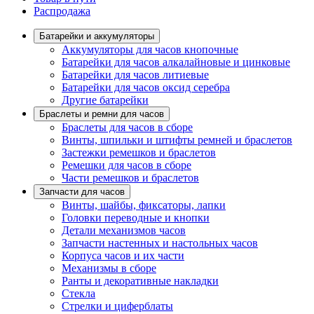
Распродажа
Батарейки и аккумуляторы
Аккумуляторы для часов кнопочные
Батарейки для часов алкалайновые и цинковые
Батарейки для часов литиевые
Батарейки для часов оксид серебра
Другие батарейки
Браслеты и ремни для часов
Браслеты для часов в сборе
Винты, шпильки и штифты ремней и браслетов
Застежки ремешков и браслетов
Ремешки для часов в сборе
Части ремешков и браслетов
Запчасти для часов
Винты, шайбы, фиксаторы, лапки
Головки переводные и кнопки
Детали механизмов часов
Запчасти настенных и настольных часов
Корпуса часов и их части
Механизмы в сборе
Ранты и декоративные накладки
Стекла
Стрелки и циферблаты