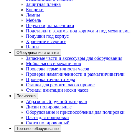
Защитная пленка
Коврики
Лампы
Мебель
Перчатки, напалечники
Подставки и зажимы под корпуса и под механизмы
Подушки под корпус
Хранение в сервисе
Цанги
Оборудование и станки
Запасные части и аксессуары для оборудования
Мойка часов и механизмов
Проверка герметичности часов
Проверка намагниченности и размагничиватели
Проверка точности хода
Станки для ремонта часов прочие
Стенды имитации носки часов
Полировка
Абразивный ручной материал
Диски полировальные
Оборудование и приспособления для полировки
Паста для полировки
Скотч полировочный
Торговое оборудование