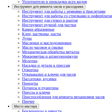
Уплотнители и прокладки всех видов
Инструмент для ремонта часов и расходники
Инструмент для работы с ремнями и браслетами
Инструмент для работы со стрелками и циферблата
Инструмент для стекол и рантов
Инструмент ручной для чистки
Камни абразивные
Клеи, растворы, пасты
Лупы
Масленки и маслодозировки
Масло часовое и смазки
Механическая обработка металла
Микрометры и штангенциркули
Молотки
Насадки и детали к прессам
Отвертки
Открывалки и ключи для часов
Пассатижи, кусачки
Пинцеты
Потансы и пуансоны
Прессы и ключи
Приспособления для ремонта механизмов часов
Прочее
Место мастера
Бензинницы и емкости