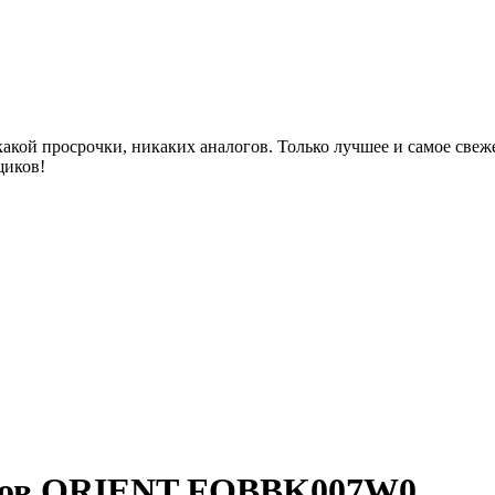
акой просрочки, никаких аналогов. Только лучшее и самое све
щиков!
асов ORIENT FQBBK007W0