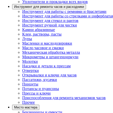
Уплотнители и прокладки всех видов
Инструмент для ремонта часов и расходники
Инструмент для работы с ремнями и браслетами
Инструмент для работы со стрелками и циферблата
Инструмент для стекол и рантов
Инструмент ручной для чистки
Камни абразивные
Клеи, растворы, пасты
Лупы
Масленки и маслодозировки
Масло часовое и смазки
Механическая обработка металла
Микрометры и штангенциркули
Молотки
Насадки и детали к прессам
Отвертки
Открывалки и ключи для часов
Пассатижи, кусачки
Пинцеты
Потансы и пуансоны
Прессы и ключи
Приспособления для ремонта механизмов часов
Прочее
Место мастера
Бензинницы и емкости