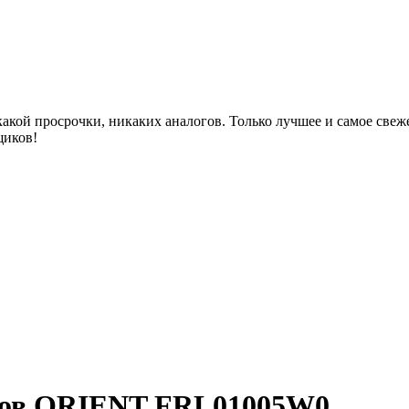
акой просрочки, никаких аналогов. Только лучшее и самое све
щиков!
асов ORIENT FRL01005W0