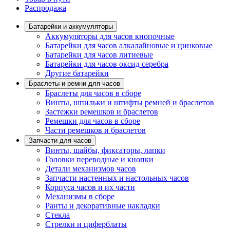
Распродажа
Батарейки и аккумуляторы
Аккумуляторы для часов кнопочные
Батарейки для часов алкалайновые и цинковые
Батарейки для часов литиевые
Батарейки для часов оксид серебра
Другие батарейки
Браслеты и ремни для часов
Браслеты для часов в сборе
Винты, шпильки и штифты ремней и браслетов
Застежки ремешков и браслетов
Ремешки для часов в сборе
Части ремешков и браслетов
Запчасти для часов
Винты, шайбы, фиксаторы, лапки
Головки переводные и кнопки
Детали механизмов часов
Запчасти настенных и настольных часов
Корпуса часов и их части
Механизмы в сборе
Ранты и декоративные накладки
Стекла
Стрелки и циферблаты