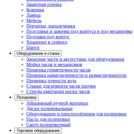
Защитная пленка
Коврики
Лампы
Мебель
Перчатки, напалечники
Подставки и зажимы под корпуса и под механизмы
Подушки под корпус
Хранение в сервисе
Цанги
Оборудование и станки
Запасные части и аксессуары для оборудования
Мойка часов и механизмов
Проверка герметичности часов
Проверка намагниченности и размагничиватели
Проверка точности хода
Станки для ремонта часов прочие
Стенды имитации носки часов
Полировка
Абразивный ручной материал
Диски полировальные
Оборудование и приспособления для полировки
Паста для полировки
Скотч полировочный
Торговое оборудование