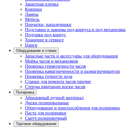
Защитная пленка
Коврики
Лампы
Мебель
Перчатки, напалечники
Подставки и зажимы под корпуса и под механизмы
Подушки под корпус
Хранение в сервисе
Цанги
Оборудование и станки
Запасные части и аксессуары для оборудования
Мойка часов и механизмов
Проверка герметичности часов
Проверка намагниченности и размагничиватели
Проверка точности хода
Станки для ремонта часов прочие
Стенды имитации носки часов
Полировка
Абразивный ручной материал
Диски полировальные
Оборудование и приспособления для полировки
Паста для полировки
Скотч полировочный
Торговое оборудование