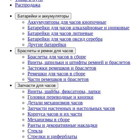
Распродажа
Батарейки и аккумуляторы
Аккумуляторы для часов кнопочные
Батарейки для часов алкалайновые и цинковые
Батарейки для часов литиевые
Батарейки для часов оксид серебра
Другие батарейки
Браслеты и ремни для часов
Браслеты для часов в сборе
Винты, шпильки и штифты ремней и браслетов
Застежки ремешков и браслетов
Ремешки для часов в сборе
Части ремешков и браслетов
Запчасти для часов
Винты, шайбы, фиксаторы, лапки
Головки переводные и кнопки
Детали механизмов часов
Запчасти настенных и настольных часов
Корпуса часов и их части
Механизмы в сборе
Ранты и декоративные накладки
Стекла
Стрелки и циферблаты