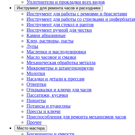
Уплотнители и прокладки всех видов
Инструмент для ремонта часов и расходники
Инструмент для работы с ремнями и браслетами
Инструмент для работы со стрелками и циферблата
Инструмент для стекол и рантов
Инструмент ручной для чистки
Камни абразивные
Клеи, растворы, пасты
Лупы
Масленки и маслодозировки
Масло часовое и смазки
Механическая обработка металла
Микрометры и штангенциркули
Молотки
Насадки и детали к прессам
Отвертки
Открывалки и ключи для часов
Пассатижи, кусачки
Пинцеты
Потансы и пуансоны
Прессы и ключи
Приспособления для ремонта механизмов часов
Прочее
Место мастера
Бензинницы и емкости