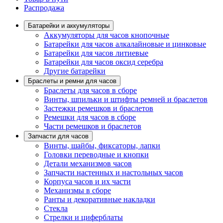
Распродажа
Батарейки и аккумуляторы
Аккумуляторы для часов кнопочные
Батарейки для часов алкалайновые и цинковые
Батарейки для часов литиевые
Батарейки для часов оксид серебра
Другие батарейки
Браслеты и ремни для часов
Браслеты для часов в сборе
Винты, шпильки и штифты ремней и браслетов
Застежки ремешков и браслетов
Ремешки для часов в сборе
Части ремешков и браслетов
Запчасти для часов
Винты, шайбы, фиксаторы, лапки
Головки переводные и кнопки
Детали механизмов часов
Запчасти настенных и настольных часов
Корпуса часов и их части
Механизмы в сборе
Ранты и декоративные накладки
Стекла
Стрелки и циферблаты