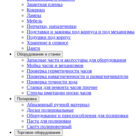
Защитная пленка
Коврики
Лампы
Мебель
Перчатки, напалечники
Подставки и зажимы под корпуса и под механизмы
Подушки под корпус
Хранение в сервисе
Цанги
Оборудование и станки
Запасные части и аксессуары для оборудования
Мойка часов и механизмов
Проверка герметичности часов
Проверка намагниченности и размагничиватели
Проверка точности хода
Станки для ремонта часов прочие
Стенды имитации носки часов
Полировка
Абразивный ручной материал
Диски полировальные
Оборудование и приспособления для полировки
Паста для полировки
Скотч полировочный
Торговое оборудование