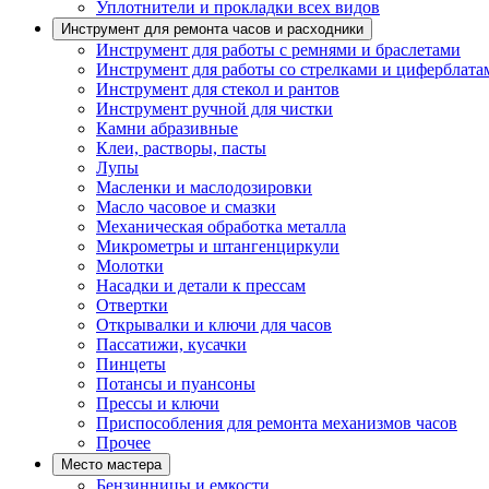
Уплотнители и прокладки всех видов
Инструмент для ремонта часов и расходники
Инструмент для работы с ремнями и браслетами
Инструмент для работы со стрелками и циферблата
Инструмент для стекол и рантов
Инструмент ручной для чистки
Камни абразивные
Клеи, растворы, пасты
Лупы
Масленки и маслодозировки
Масло часовое и смазки
Механическая обработка металла
Микрометры и штангенциркули
Молотки
Насадки и детали к прессам
Отвертки
Открывалки и ключи для часов
Пассатижи, кусачки
Пинцеты
Потансы и пуансоны
Прессы и ключи
Приспособления для ремонта механизмов часов
Прочее
Место мастера
Бензинницы и емкости