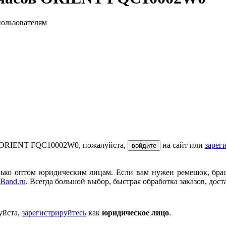
пользователям
ов ORIENT FQC10002W0, пожалуйста,
на сайт или
зарег
войдите
ько оптом юридическим лицам. Если вам нужен ремешок, брасле
Band.ru
. Всегда большой выбор, быстрая обработка заказов, дост
уйста,
зарегистрируйтесь
как
юридическое лицо
.