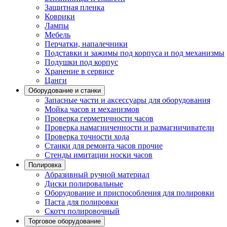
Защитная пленка
Коврики
Лампы
Мебель
Перчатки, напалечники
Подставки и зажимы под корпуса и под механизмы
Подушки под корпус
Хранение в сервисе
Цанги
Оборудование и станки
Запасные части и аксессуары для оборудования
Мойка часов и механизмов
Проверка герметичности часов
Проверка намагниченности и размагничиватели
Проверка точности хода
Станки для ремонта часов прочие
Стенды имитации носки часов
Полировка
Абразивный ручной материал
Диски полировальные
Оборудование и приспособления для полировки
Паста для полировки
Скотч полировочный
Торговое оборудование