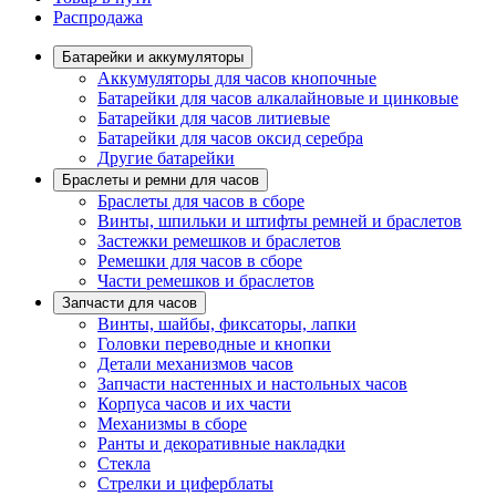
Распродажа
Батарейки и аккумуляторы
Аккумуляторы для часов кнопочные
Батарейки для часов алкалайновые и цинковые
Батарейки для часов литиевые
Батарейки для часов оксид серебра
Другие батарейки
Браслеты и ремни для часов
Браслеты для часов в сборе
Винты, шпильки и штифты ремней и браслетов
Застежки ремешков и браслетов
Ремешки для часов в сборе
Части ремешков и браслетов
Запчасти для часов
Винты, шайбы, фиксаторы, лапки
Головки переводные и кнопки
Детали механизмов часов
Запчасти настенных и настольных часов
Корпуса часов и их части
Механизмы в сборе
Ранты и декоративные накладки
Стекла
Стрелки и циферблаты