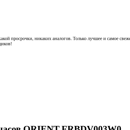
акой просрочки, никаких аналогов. Только лучшее и самое све
щиков!
 часов ORIENT FRBDV003W0