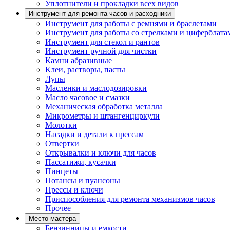
Уплотнители и прокладки всех видов
Инструмент для ремонта часов и расходники
Инструмент для работы с ремнями и браслетами
Инструмент для работы со стрелками и циферблата
Инструмент для стекол и рантов
Инструмент ручной для чистки
Камни абразивные
Клеи, растворы, пасты
Лупы
Масленки и маслодозировки
Масло часовое и смазки
Механическая обработка металла
Микрометры и штангенциркули
Молотки
Насадки и детали к прессам
Отвертки
Открывалки и ключи для часов
Пассатижи, кусачки
Пинцеты
Потансы и пуансоны
Прессы и ключи
Приспособления для ремонта механизмов часов
Прочее
Место мастера
Бензинницы и емкости