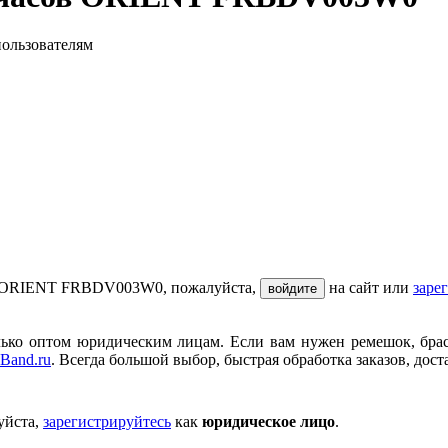
пользователям
ов ORIENT FRBDV003W0, пожалуйста,
на сайт или
заре
войдите
ько оптом юридическим лицам. Если вам нужен ремешок, брасле
Band.ru
. Всегда большой выбор, быстрая обработка заказов, дост
уйста,
зарегистрируйтесь
как
юридическое лицо
.