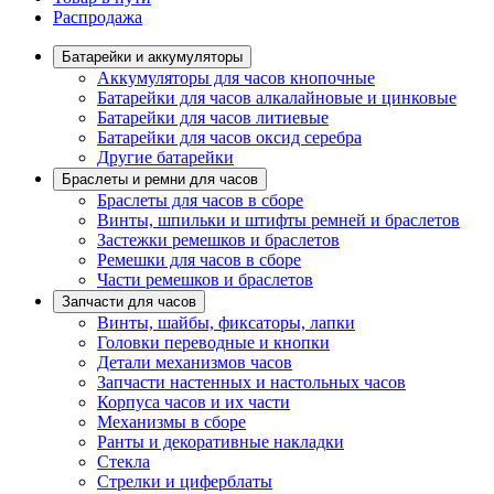
Распродажа
Батарейки и аккумуляторы
Аккумуляторы для часов кнопочные
Батарейки для часов алкалайновые и цинковые
Батарейки для часов литиевые
Батарейки для часов оксид серебра
Другие батарейки
Браслеты и ремни для часов
Браслеты для часов в сборе
Винты, шпильки и штифты ремней и браслетов
Застежки ремешков и браслетов
Ремешки для часов в сборе
Части ремешков и браслетов
Запчасти для часов
Винты, шайбы, фиксаторы, лапки
Головки переводные и кнопки
Детали механизмов часов
Запчасти настенных и настольных часов
Корпуса часов и их части
Механизмы в сборе
Ранты и декоративные накладки
Стекла
Стрелки и циферблаты