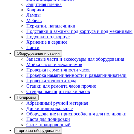
Защитная пленка
Коврики
Лампы
Мебель
Перчатки, напалечники
Подставки и зажимы под корпуса и под механизмы
Подушки под корпус
Хранение в сервисе
Цанги
Оборудование и станки
Запасные части и аксессуары для оборудования
Мойка часов и механизмов
Проверка герметичности часов
Проверка намагниченности и размагничиватели
Проверка точности хода
Станки для ремонта часов прочие
Стенды имитации носки часов
Полировка
Абразивный ручной материал
Диски полировальные
Оборудование и приспособления для полировки
Паста для полировки
Скотч полировочный
Торговое оборудование