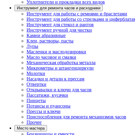
Уплотнители и прокладки всех видов
Инструмент для ремонта часов и расходники
Инструмент для работы с ремнями и браслетами
Инструмент для работы со стрелками и циферблата
Инструмент для стекол и рантов
Инструмент ручной для чистки
Камни абразивные
Клеи, растворы, пасты
Лупы
Масленки и маслодозировки
Масло часовое и смазки
Механическая обработка металла
Микрометры и штангенциркули
Молотки
Насадки и детали к прессам
Отвертки
Открывалки и ключи для часов
Пассатижи, кусачки
Пинцеты
Потансы и пуансоны
Прессы и ключи
Приспособления для ремонта механизмов часов
Прочее
Место мастера
Бензинницы и емкости