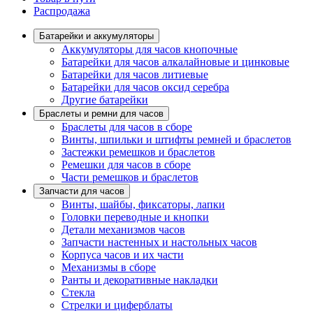
Распродажа
Батарейки и аккумуляторы
Аккумуляторы для часов кнопочные
Батарейки для часов алкалайновые и цинковые
Батарейки для часов литиевые
Батарейки для часов оксид серебра
Другие батарейки
Браслеты и ремни для часов
Браслеты для часов в сборе
Винты, шпильки и штифты ремней и браслетов
Застежки ремешков и браслетов
Ремешки для часов в сборе
Части ремешков и браслетов
Запчасти для часов
Винты, шайбы, фиксаторы, лапки
Головки переводные и кнопки
Детали механизмов часов
Запчасти настенных и настольных часов
Корпуса часов и их части
Механизмы в сборе
Ранты и декоративные накладки
Стекла
Стрелки и циферблаты