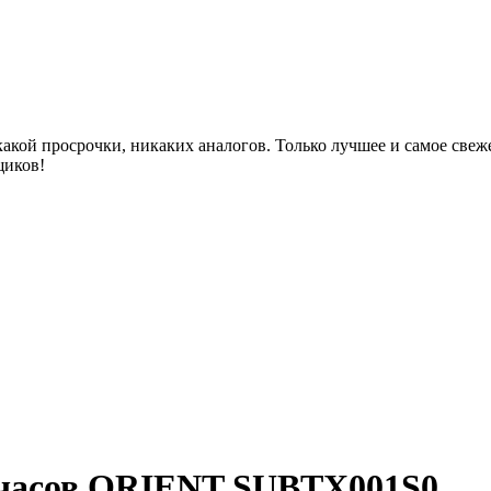
акой просрочки, никаких аналогов. Только лучшее и самое све
щиков!
 часов ORIENT SUBTX001S0