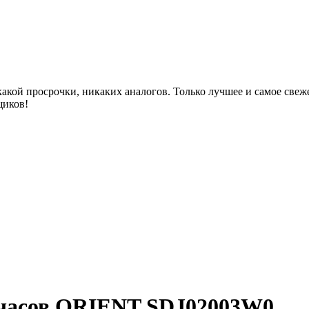
акой просрочки, никаких аналогов. Только лучшее и самое све
щиков!
 часов ORIENT SDJ02003W0