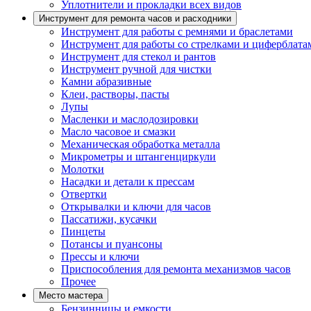
Уплотнители и прокладки всех видов
Инструмент для ремонта часов и расходники
Инструмент для работы с ремнями и браслетами
Инструмент для работы со стрелками и циферблата
Инструмент для стекол и рантов
Инструмент ручной для чистки
Камни абразивные
Клеи, растворы, пасты
Лупы
Масленки и маслодозировки
Масло часовое и смазки
Механическая обработка металла
Микрометры и штангенциркули
Молотки
Насадки и детали к прессам
Отвертки
Открывалки и ключи для часов
Пассатижи, кусачки
Пинцеты
Потансы и пуансоны
Прессы и ключи
Приспособления для ремонта механизмов часов
Прочее
Место мастера
Бензинницы и емкости