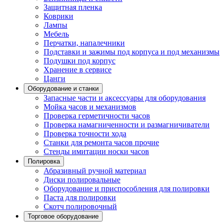
Защитная пленка
Коврики
Лампы
Мебель
Перчатки, напалечники
Подставки и зажимы под корпуса и под механизмы
Подушки под корпус
Хранение в сервисе
Цанги
Оборудование и станки
Запасные части и аксессуары для оборудования
Мойка часов и механизмов
Проверка герметичности часов
Проверка намагниченности и размагничиватели
Проверка точности хода
Станки для ремонта часов прочие
Стенды имитации носки часов
Полировка
Абразивный ручной материал
Диски полировальные
Оборудование и приспособления для полировки
Паста для полировки
Скотч полировочный
Торговое оборудование