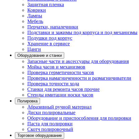
Защитная пленка
Коврики
Лампы
Мебель
Перчатки, напалечники
Подставки и зажимы под корпуса и под механизмы
Подушки под корпус
Хранение в сервисе
Цанги
Оборудование и станки
Запасные части и аксессуары для оборудования
Мойка часов и механизмов
Проверка герметичности часов
Проверка намагниченности и размагничиватели
Проверка точности хода
Станки для ремонта часов прочие
Стенды имитации носки часов
Полировка
Абразивный ручной материал
Диски полировальные
Оборудование и приспособления для полировки
Паста для полировки
Скотч полировочный
Торговое оборудование