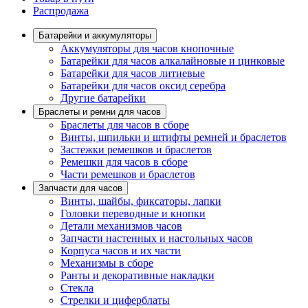
Распродажа
Батарейки и аккумуляторы
Аккумуляторы для часов кнопочные
Батарейки для часов алкалайновые и цинковые
Батарейки для часов литиевые
Батарейки для часов оксид серебра
Другие батарейки
Браслеты и ремни для часов
Браслеты для часов в сборе
Винты, шпильки и штифты ремней и браслетов
Застежки ремешков и браслетов
Ремешки для часов в сборе
Части ремешков и браслетов
Запчасти для часов
Винты, шайбы, фиксаторы, лапки
Головки переводные и кнопки
Детали механизмов часов
Запчасти настенных и настольных часов
Корпуса часов и их части
Механизмы в сборе
Ранты и декоративные накладки
Стекла
Стрелки и циферблаты