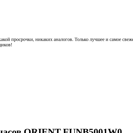
акой просрочки, никаких аналогов. Только лучшее и самое све
щиков!
 часов ORIENT FUNB5001W0