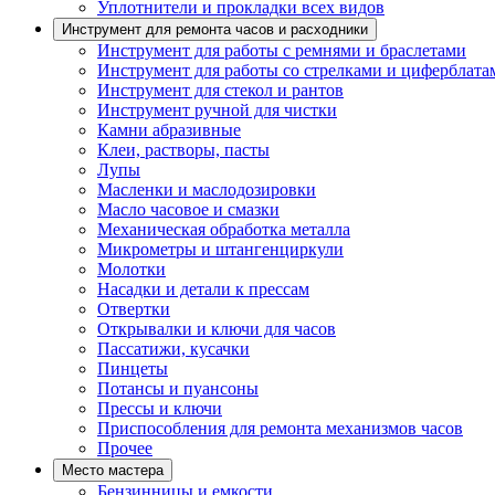
Уплотнители и прокладки всех видов
Инструмент для ремонта часов и расходники
Инструмент для работы с ремнями и браслетами
Инструмент для работы со стрелками и циферблата
Инструмент для стекол и рантов
Инструмент ручной для чистки
Камни абразивные
Клеи, растворы, пасты
Лупы
Масленки и маслодозировки
Масло часовое и смазки
Механическая обработка металла
Микрометры и штангенциркули
Молотки
Насадки и детали к прессам
Отвертки
Открывалки и ключи для часов
Пассатижи, кусачки
Пинцеты
Потансы и пуансоны
Прессы и ключи
Приспособления для ремонта механизмов часов
Прочее
Место мастера
Бензинницы и емкости