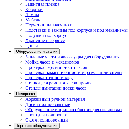
Защитная пленка
Коврики
Лампы
Мебель
Перчатки, напалечники
Подставки и зажимы под корпуса и под механизмы
Подушки под корпус
Хранение в сервисе
Цанги
Оборудование и станки
Запасные части и аксессуары для оборудования
Мойка часов и механизмов
Проверка герметичности часов
Проверка намагниченности и размагничиватели
Проверка точности хода
Станки для ремонта часов прочие
Стенды имитации носки часов
Полировка
Абразивный ручной материал
Диски полировальные
Оборудование и приспособления для полировки
Паста для полировки
Скотч полировочный
Торговое оборудование