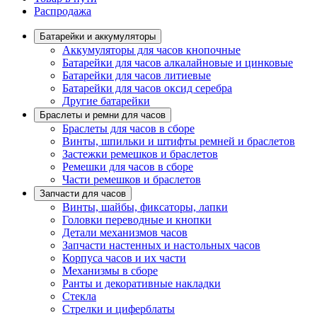
Распродажа
Батарейки и аккумуляторы
Аккумуляторы для часов кнопочные
Батарейки для часов алкалайновые и цинковые
Батарейки для часов литиевые
Батарейки для часов оксид серебра
Другие батарейки
Браслеты и ремни для часов
Браслеты для часов в сборе
Винты, шпильки и штифты ремней и браслетов
Застежки ремешков и браслетов
Ремешки для часов в сборе
Части ремешков и браслетов
Запчасти для часов
Винты, шайбы, фиксаторы, лапки
Головки переводные и кнопки
Детали механизмов часов
Запчасти настенных и настольных часов
Корпуса часов и их части
Механизмы в сборе
Ранты и декоративные накладки
Стекла
Стрелки и циферблаты