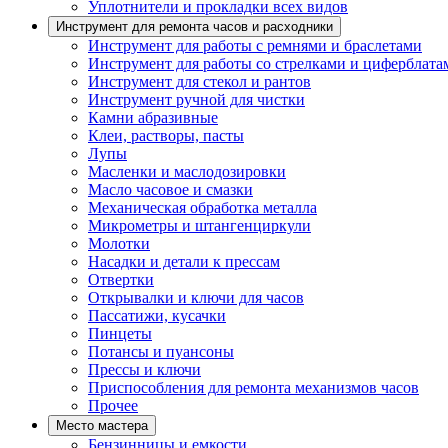
Уплотнители и прокладки всех видов
Инструмент для ремонта часов и расходники
Инструмент для работы с ремнями и браслетами
Инструмент для работы со стрелками и циферблата
Инструмент для стекол и рантов
Инструмент ручной для чистки
Камни абразивные
Клеи, растворы, пасты
Лупы
Масленки и маслодозировки
Масло часовое и смазки
Механическая обработка металла
Микрометры и штангенциркули
Молотки
Насадки и детали к прессам
Отвертки
Открывалки и ключи для часов
Пассатижи, кусачки
Пинцеты
Потансы и пуансоны
Прессы и ключи
Приспособления для ремонта механизмов часов
Прочее
Место мастера
Бензинницы и емкости