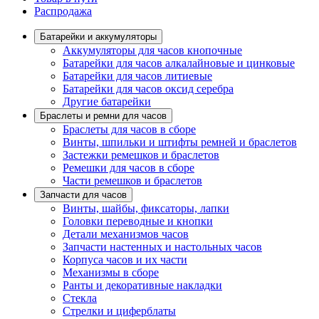
Распродажа
Батарейки и аккумуляторы
Аккумуляторы для часов кнопочные
Батарейки для часов алкалайновые и цинковые
Батарейки для часов литиевые
Батарейки для часов оксид серебра
Другие батарейки
Браслеты и ремни для часов
Браслеты для часов в сборе
Винты, шпильки и штифты ремней и браслетов
Застежки ремешков и браслетов
Ремешки для часов в сборе
Части ремешков и браслетов
Запчасти для часов
Винты, шайбы, фиксаторы, лапки
Головки переводные и кнопки
Детали механизмов часов
Запчасти настенных и настольных часов
Корпуса часов и их части
Механизмы в сборе
Ранты и декоративные накладки
Стекла
Стрелки и циферблаты