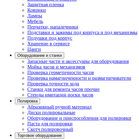
Защитная пленка
Коврики
Лампы
Мебель
Перчатки, напалечники
Подставки и зажимы под корпуса и под механизмы
Подушки под корпус
Хранение в сервисе
Цанги
Оборудование и станки
Запасные части и аксессуары для оборудования
Мойка часов и механизмов
Проверка герметичности часов
Проверка намагниченности и размагничиватели
Проверка точности хода
Станки для ремонта часов прочие
Стенды имитации носки часов
Полировка
Абразивный ручной материал
Диски полировальные
Оборудование и приспособления для полировки
Паста для полировки
Скотч полировочный
Торговое оборудование