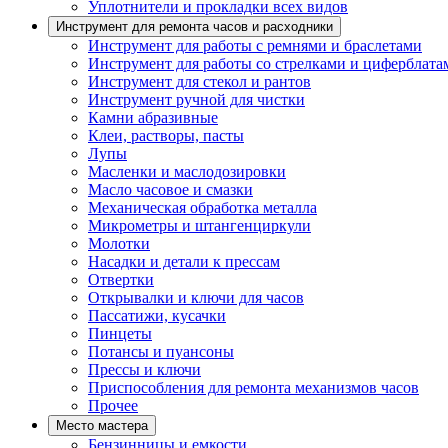
Уплотнители и прокладки всех видов
Инструмент для ремонта часов и расходники
Инструмент для работы с ремнями и браслетами
Инструмент для работы со стрелками и циферблата
Инструмент для стекол и рантов
Инструмент ручной для чистки
Камни абразивные
Клеи, растворы, пасты
Лупы
Масленки и маслодозировки
Масло часовое и смазки
Механическая обработка металла
Микрометры и штангенциркули
Молотки
Насадки и детали к прессам
Отвертки
Открывалки и ключи для часов
Пассатижи, кусачки
Пинцеты
Потансы и пуансоны
Прессы и ключи
Приспособления для ремонта механизмов часов
Прочее
Место мастера
Бензинницы и емкости