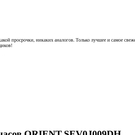
акой просрочки, никаких аналогов. Только лучшее и самое све
щиков!
 часов ORIENT SEV0J009DH