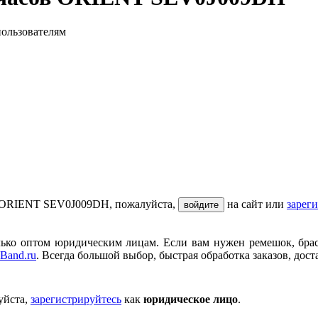
пользователям
в ORIENT SEV0J009DH, пожалуйста,
на сайт или
зарег
войдите
ько оптом юридическим лицам. Если вам нужен ремешок, брасле
Band.ru
. Всегда большой выбор, быстрая обработка заказов, дост
уйста,
зарегистрируйтесь
как
юридическое лицо
.