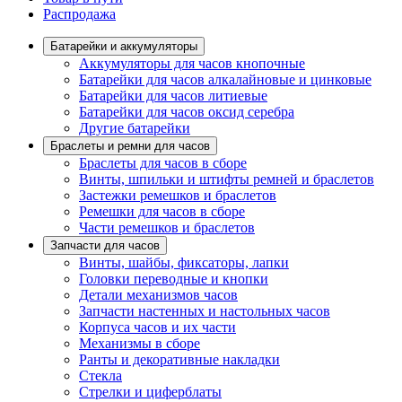
Распродажа
Батарейки и аккумуляторы
Аккумуляторы для часов кнопочные
Батарейки для часов алкалайновые и цинковые
Батарейки для часов литиевые
Батарейки для часов оксид серебра
Другие батарейки
Браслеты и ремни для часов
Браслеты для часов в сборе
Винты, шпильки и штифты ремней и браслетов
Застежки ремешков и браслетов
Ремешки для часов в сборе
Части ремешков и браслетов
Запчасти для часов
Винты, шайбы, фиксаторы, лапки
Головки переводные и кнопки
Детали механизмов часов
Запчасти настенных и настольных часов
Корпуса часов и их части
Механизмы в сборе
Ранты и декоративные накладки
Стекла
Стрелки и циферблаты