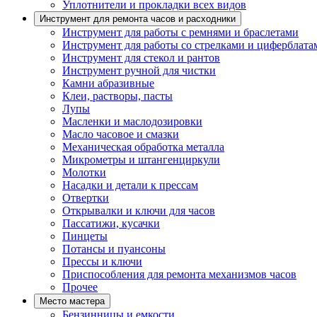
Уплотнители и прокладки всех видов
Инструмент для ремонта часов и расходники
Инструмент для работы с ремнями и браслетами
Инструмент для работы со стрелками и циферблата
Инструмент для стекол и рантов
Инструмент ручной для чистки
Камни абразивные
Клеи, растворы, пасты
Лупы
Масленки и маслодозировки
Масло часовое и смазки
Механическая обработка металла
Микрометры и штангенциркули
Молотки
Насадки и детали к прессам
Отвертки
Открывалки и ключи для часов
Пассатижи, кусачки
Пинцеты
Потансы и пуансоны
Прессы и ключи
Приспособления для ремонта механизмов часов
Прочее
Место мастера
Бензинницы и емкости