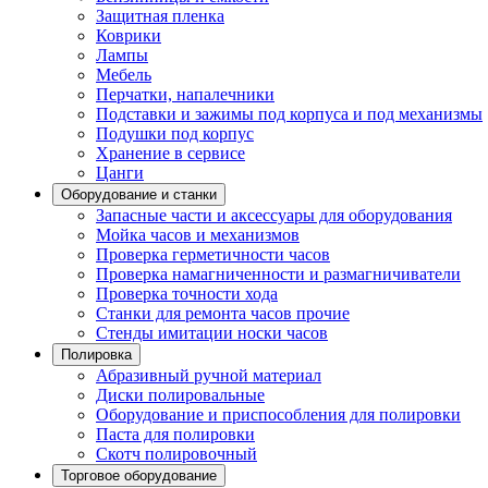
Защитная пленка
Коврики
Лампы
Мебель
Перчатки, напалечники
Подставки и зажимы под корпуса и под механизмы
Подушки под корпус
Хранение в сервисе
Цанги
Оборудование и станки
Запасные части и аксессуары для оборудования
Мойка часов и механизмов
Проверка герметичности часов
Проверка намагниченности и размагничиватели
Проверка точности хода
Станки для ремонта часов прочие
Стенды имитации носки часов
Полировка
Абразивный ручной материал
Диски полировальные
Оборудование и приспособления для полировки
Паста для полировки
Скотч полировочный
Торговое оборудование