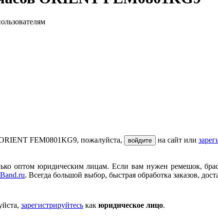
пользователям
ов ORIENT FEM0801KG9, пожалуйста,
на сайт или
зарег
войдите
ько оптом юридическим лицам. Если вам нужен ремешок, брасле
Band.ru
. Всегда большой выбор, быстрая обработка заказов, дост
уйста,
зарегистрируйтесь
как
юридическое лицо
.