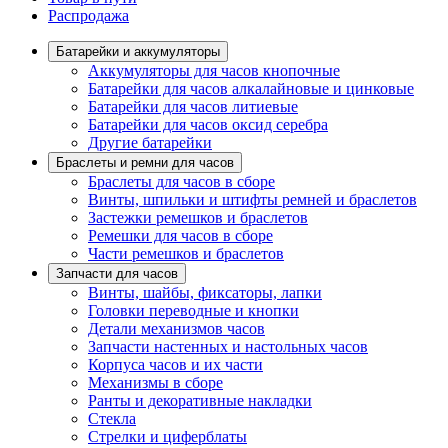
Распродажа
Батарейки и аккумуляторы
Аккумуляторы для часов кнопочные
Батарейки для часов алкалайновые и цинковые
Батарейки для часов литиевые
Батарейки для часов оксид серебра
Другие батарейки
Браслеты и ремни для часов
Браслеты для часов в сборе
Винты, шпильки и штифты ремней и браслетов
Застежки ремешков и браслетов
Ремешки для часов в сборе
Части ремешков и браслетов
Запчасти для часов
Винты, шайбы, фиксаторы, лапки
Головки переводные и кнопки
Детали механизмов часов
Запчасти настенных и настольных часов
Корпуса часов и их части
Механизмы в сборе
Ранты и декоративные накладки
Стекла
Стрелки и циферблаты