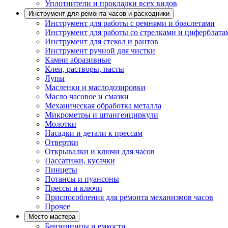
Уплотнители и прокладки всех видов
Инструмент для ремонта часов и расходники
Инструмент для работы с ремнями и браслетами
Инструмент для работы со стрелками и циферблата
Инструмент для стекол и рантов
Инструмент ручной для чистки
Камни абразивные
Клеи, растворы, пасты
Лупы
Масленки и маслодозировки
Масло часовое и смазки
Механическая обработка металла
Микрометры и штангенциркули
Молотки
Насадки и детали к прессам
Отвертки
Открывалки и ключи для часов
Пассатижи, кусачки
Пинцеты
Потансы и пуансоны
Прессы и ключи
Приспособления для ремонта механизмов часов
Прочее
Место мастера
Бензинницы и емкости