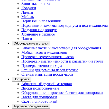
Защитная пленка
Коврики
Лампы
Мебель
Перчатки, напалечники
Подставки и зажимы под корпуса и под механизмы
Подушки под корпус
Хранение в сервисе
Цанги
Оборудование и станки
Запасные части и аксессуары для оборудования
Мойка часов и механизмов
Проверка герметичности часов
Проверка намагниченности и размагничиватели
Проверка точности хода
Станки для ремонта часов прочие
Стенды имитации носки часов
Полировка
Абразивный ручной материал
Диски полировальные
Оборудование и приспособления для полировки
Паста для полировки
Скотч полировочный
Торговое оборудование