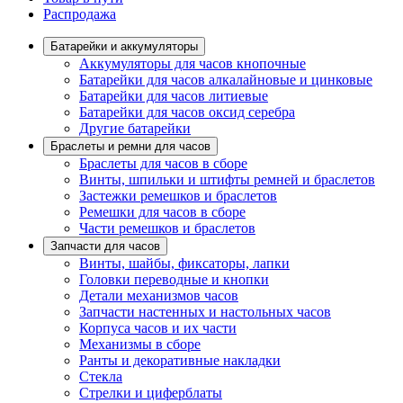
Распродажа
Батарейки и аккумуляторы
Аккумуляторы для часов кнопочные
Батарейки для часов алкалайновые и цинковые
Батарейки для часов литиевые
Батарейки для часов оксид серебра
Другие батарейки
Браслеты и ремни для часов
Браслеты для часов в сборе
Винты, шпильки и штифты ремней и браслетов
Застежки ремешков и браслетов
Ремешки для часов в сборе
Части ремешков и браслетов
Запчасти для часов
Винты, шайбы, фиксаторы, лапки
Головки переводные и кнопки
Детали механизмов часов
Запчасти настенных и настольных часов
Корпуса часов и их части
Механизмы в сборе
Ранты и декоративные накладки
Стекла
Стрелки и циферблаты