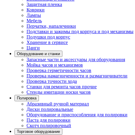
Защитная пленка
Коврики
Лампы
Мебель
Перчатки, напалечники
Подставки и зажимы под корпуса и под механизмы
Подушки под корпус
Хранение в сервисе
Цанги
Оборудование и станки
Запасные части и аксессуары для оборудования
Мойка часов и механизмов
Проверка герметичности часов
Проверка намагниченности и размагничиватели
Проверка точности хода
Станки для ремонта часов прочие
Стенды имитации носки часов
Полировка
Абразивный ручной материал
Диски полировальные
Оборудование и приспособления для полировки
Паста для полировки
Скотч полировочный
Торговое оборудование