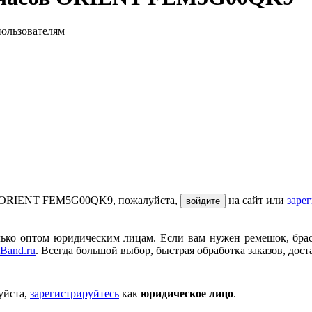
пользователям
ов ORIENT FEM5G00QK9, пожалуйста,
на сайт или
заре
войдите
ько оптом юридическим лицам. Если вам нужен ремешок, брасле
Band.ru
. Всегда большой выбор, быстрая обработка заказов, дост
уйста,
зарегистрируйтесь
как
юридическое лицо
.