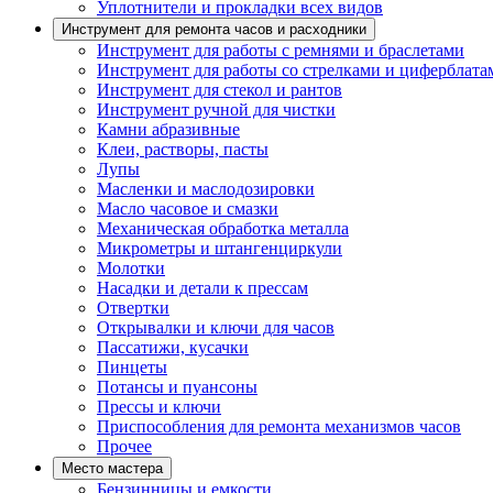
Уплотнители и прокладки всех видов
Инструмент для ремонта часов и расходники
Инструмент для работы с ремнями и браслетами
Инструмент для работы со стрелками и циферблата
Инструмент для стекол и рантов
Инструмент ручной для чистки
Камни абразивные
Клеи, растворы, пасты
Лупы
Масленки и маслодозировки
Масло часовое и смазки
Механическая обработка металла
Микрометры и штангенциркули
Молотки
Насадки и детали к прессам
Отвертки
Открывалки и ключи для часов
Пассатижи, кусачки
Пинцеты
Потансы и пуансоны
Прессы и ключи
Приспособления для ремонта механизмов часов
Прочее
Место мастера
Бензинницы и емкости