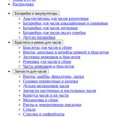
Распродажа
Батарейки и аккумуляторы
Аккумуляторы для часов кнопочные
Батарейки для часов алкалайновые и цинковые
Батарейки для часов литиевые
Батарейки для часов оксид серебра
Другие батарейки
Браслеты и ремни для часов
Браслеты для часов в сборе
Винты, шпильки и штифты ремней и браслетов
Застежки ремешков и браслетов
Ремешки для часов в сборе
Части ремешков и браслетов
Запчасти для часов
Винты, шайбы, фиксаторы, лапки
Головки переводные и кнопки
Детали механизмов часов
Запчасти настенных и настольных часов
Корпуса часов и их части
Механизмы в сборе
Ранты и декоративные накладки
Стекла
Стрелки и циферблаты