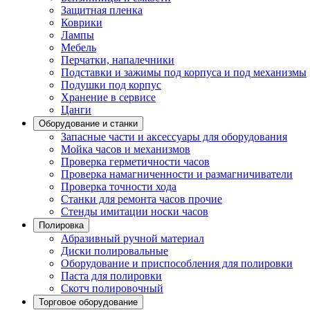
Защитная пленка
Коврики
Лампы
Мебель
Перчатки, напалечники
Подставки и зажимы под корпуса и под механизмы
Подушки под корпус
Хранение в сервисе
Цанги
Оборудование и станки
Запасные части и аксессуары для оборудования
Мойка часов и механизмов
Проверка герметичности часов
Проверка намагниченности и размагничиватели
Проверка точности хода
Станки для ремонта часов прочие
Стенды имитации носки часов
Полировка
Абразивный ручной материал
Диски полировальные
Оборудование и приспособления для полировки
Паста для полировки
Скотч полировочный
Торговое оборудование