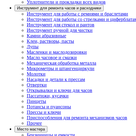
Уплотнители и прокладки всех видов
Инструмент для ремонта часов и расходники
Инструмент для работы с ремнями и браслетами
Инструмент для работы со стрелками и циферблата
Инструмент для стекол и рантов
Инструмент ручной для чистки
Камни абразивные
Клеи, растворы, пасты
Лупы
Масленки и маслодозировки
Масло часовое и смазки
Механическая обработка металла
Микрометры и штангенциркули
Молотки
Насадки и детали к прессам
Отвертки
Открывалки и ключи для часов
Пассатижи, кусачки
Пинцеты
Потансы и пуансоны
Прессы и ключи
Приспособления для ремонта механизмов часов
Прочее
Место мастера
Бензинницы и емкости