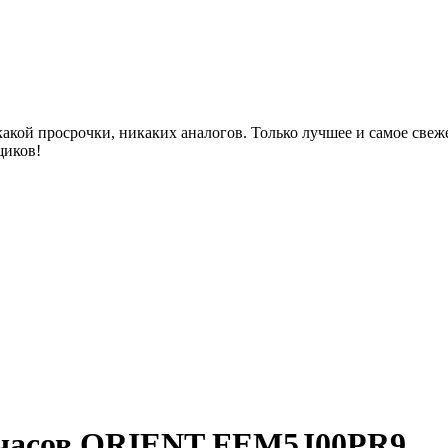
акой просрочки, никаких аналогов. Только лучшее и самое све
щиков!
 часов ORIENT FEM5J00PR9