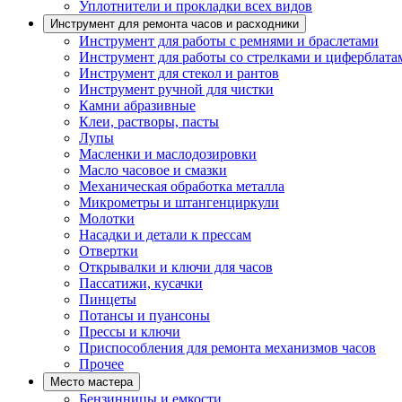
Уплотнители и прокладки всех видов
Инструмент для ремонта часов и расходники
Инструмент для работы с ремнями и браслетами
Инструмент для работы со стрелками и циферблата
Инструмент для стекол и рантов
Инструмент ручной для чистки
Камни абразивные
Клеи, растворы, пасты
Лупы
Масленки и маслодозировки
Масло часовое и смазки
Механическая обработка металла
Микрометры и штангенциркули
Молотки
Насадки и детали к прессам
Отвертки
Открывалки и ключи для часов
Пассатижи, кусачки
Пинцеты
Потансы и пуансоны
Прессы и ключи
Приспособления для ремонта механизмов часов
Прочее
Место мастера
Бензинницы и емкости