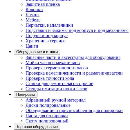
Защитная пленка
Коврики
Лампы
Мебель
Перчатки, напалечники
Подставки и зажимы под корпуса и под механизмы
Подушки под корпус
Хранение в сервисе
Цанги
Оборудование и станки
Запасные части и аксессуары для оборудования
Мойка часов и механизмов
Проверка герметичности часов
Проверка намагниченности и размагничиватели
Проверка точности хода
Станки для ремонта часов прочие
Стенды имитации носки часов
Полировка
Абразивный ручной материал
Диски полировальные
Оборудование и приспособления для полировки
Паста для полировки
Скотч полировочный
Торговое оборудование