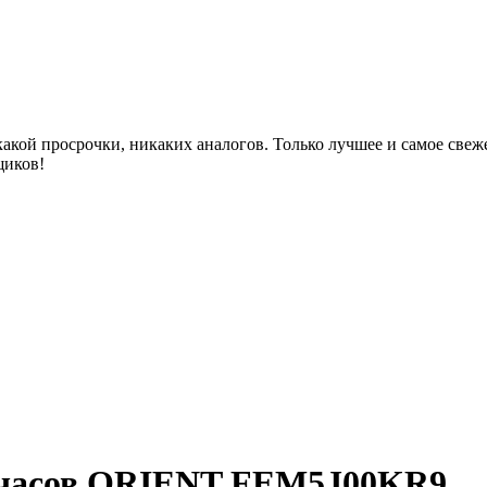
акой просрочки, никаких аналогов. Только лучшее и самое све
щиков!
 часов ORIENT FEM5J00KR9