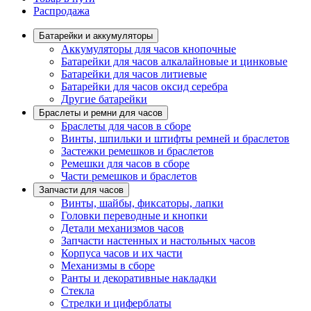
Распродажа
Батарейки и аккумуляторы
Аккумуляторы для часов кнопочные
Батарейки для часов алкалайновые и цинковые
Батарейки для часов литиевые
Батарейки для часов оксид серебра
Другие батарейки
Браслеты и ремни для часов
Браслеты для часов в сборе
Винты, шпильки и штифты ремней и браслетов
Застежки ремешков и браслетов
Ремешки для часов в сборе
Части ремешков и браслетов
Запчасти для часов
Винты, шайбы, фиксаторы, лапки
Головки переводные и кнопки
Детали механизмов часов
Запчасти настенных и настольных часов
Корпуса часов и их части
Механизмы в сборе
Ранты и декоративные накладки
Стекла
Стрелки и циферблаты