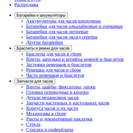
Распродажа
Батарейки и аккумуляторы
Аккумуляторы для часов кнопочные
Батарейки для часов алкалайновые и цинковые
Батарейки для часов литиевые
Батарейки для часов оксид серебра
Другие батарейки
Браслеты и ремни для часов
Браслеты для часов в сборе
Винты, шпильки и штифты ремней и браслетов
Застежки ремешков и браслетов
Ремешки для часов в сборе
Части ремешков и браслетов
Запчасти для часов
Винты, шайбы, фиксаторы, лапки
Головки переводные и кнопки
Детали механизмов часов
Запчасти настенных и настольных часов
Корпуса часов и их части
Механизмы в сборе
Ранты и декоративные накладки
Стекла
Стрелки и циферблаты