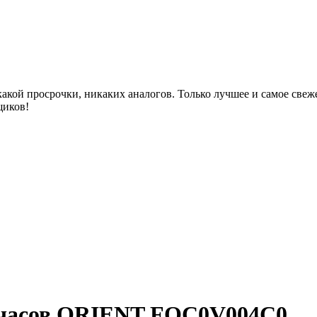
акой просрочки, никаких аналогов. Только лучшее и самое све
щиков!
 часов ORIENT FQC0V004C0