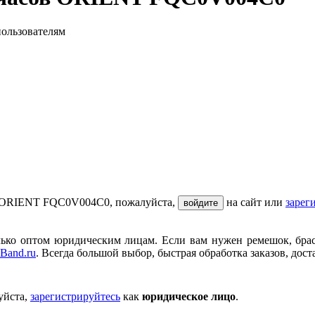
пользователям
ов ORIENT FQC0V004C0, пожалуйста,
на сайт или
зарег
войдите
ько оптом юридическим лицам. Если вам нужен ремешок, брасле
Band.ru
. Всегда большой выбор, быстрая обработка заказов, дост
уйста,
зарегистрируйтесь
как
юридическое лицо
.