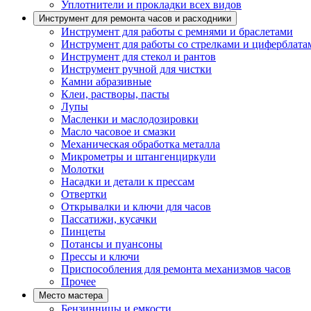
Уплотнители и прокладки всех видов
Инструмент для ремонта часов и расходники
Инструмент для работы с ремнями и браслетами
Инструмент для работы со стрелками и циферблата
Инструмент для стекол и рантов
Инструмент ручной для чистки
Камни абразивные
Клеи, растворы, пасты
Лупы
Масленки и маслодозировки
Масло часовое и смазки
Механическая обработка металла
Микрометры и штангенциркули
Молотки
Насадки и детали к прессам
Отвертки
Открывалки и ключи для часов
Пассатижи, кусачки
Пинцеты
Потансы и пуансоны
Прессы и ключи
Приспособления для ремонта механизмов часов
Прочее
Место мастера
Бензинницы и емкости