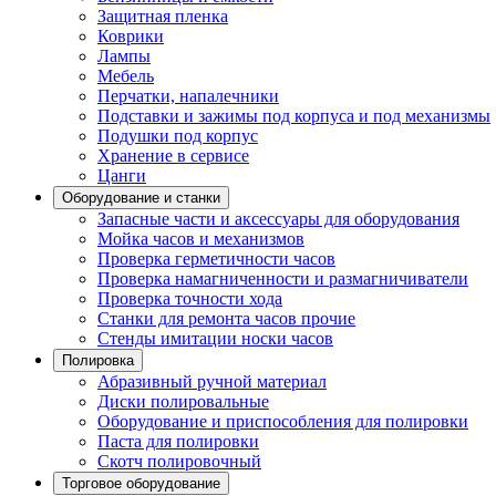
Защитная пленка
Коврики
Лампы
Мебель
Перчатки, напалечники
Подставки и зажимы под корпуса и под механизмы
Подушки под корпус
Хранение в сервисе
Цанги
Оборудование и станки
Запасные части и аксессуары для оборудования
Мойка часов и механизмов
Проверка герметичности часов
Проверка намагниченности и размагничиватели
Проверка точности хода
Станки для ремонта часов прочие
Стенды имитации носки часов
Полировка
Абразивный ручной материал
Диски полировальные
Оборудование и приспособления для полировки
Паста для полировки
Скотч полировочный
Торговое оборудование