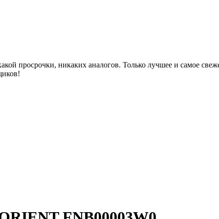
акой просрочки, никаких аналогов. Только лучшее и самое све
щиков!
в ORIENT FNB00003W0