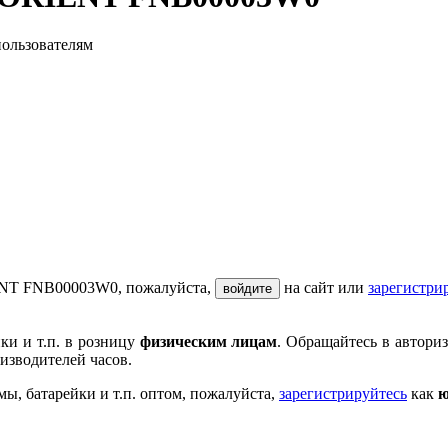
пользователям
IENT FNB00003W0, пожалуйста,
на сайт или
зарегистри
войдите
ки и т.п. в розницу
физическим лицам
. Обращайтесь в автори
изводителей часов.
мы, батарейки и т.п. оптом, пожалуйста,
зарегистрируйтесь
как
ю