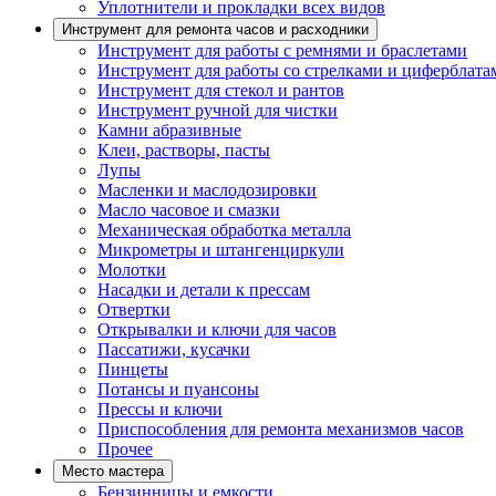
Уплотнители и прокладки всех видов
Инструмент для ремонта часов и расходники
Инструмент для работы с ремнями и браслетами
Инструмент для работы со стрелками и циферблата
Инструмент для стекол и рантов
Инструмент ручной для чистки
Камни абразивные
Клеи, растворы, пасты
Лупы
Масленки и маслодозировки
Масло часовое и смазки
Механическая обработка металла
Микрометры и штангенциркули
Молотки
Насадки и детали к прессам
Отвертки
Открывалки и ключи для часов
Пассатижи, кусачки
Пинцеты
Потансы и пуансоны
Прессы и ключи
Приспособления для ремонта механизмов часов
Прочее
Место мастера
Бензинницы и емкости