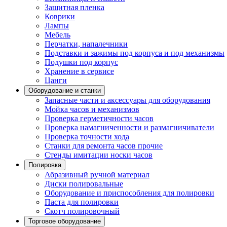
Защитная пленка
Коврики
Лампы
Мебель
Перчатки, напалечники
Подставки и зажимы под корпуса и под механизмы
Подушки под корпус
Хранение в сервисе
Цанги
Оборудование и станки
Запасные части и аксессуары для оборудования
Мойка часов и механизмов
Проверка герметичности часов
Проверка намагниченности и размагничиватели
Проверка точности хода
Станки для ремонта часов прочие
Стенды имитации носки часов
Полировка
Абразивный ручной материал
Диски полировальные
Оборудование и приспособления для полировки
Паста для полировки
Скотч полировочный
Торговое оборудование