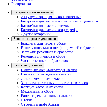
Распродажа
Батарейки и аккумуляторы
Аккумуляторы для часов кнопочные
Батарейки для часов алкалайновые и цинковые
Батарейки для часов литиевые
Батарейки для часов оксид серебра
Другие батарейки
Браслеты и ремни для часов
Браслеты для часов в сборе
Винты, шпильки и штифты ремней и браслетов
Застежки ремешков и браслетов
Ремешки для часов в сборе
Части ремешков и браслетов
Запчасти для часов
Винты, шайбы, фиксаторы, лапки
Головки переводные и кнопки
Детали механизмов часов
Запчасти настенных и настольных часов
Корпуса часов и их части
Механизмы в сборе
Ранты и декоративные накладки
Стекла
Стрелки и циферблаты