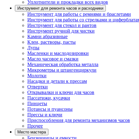
Уплотнители и прокладки всех видов
Инструмент для ремонта часов и расходники
Инструмент для работы с ремнями и браслетами
Инструмент для работы со стрелками и циферблата
Инструмент для стекол и рантов
Инструмент ручной для чистки
Камни абразивные
Клеи, растворы, пасты
Лупы
Масленки и маслодозировки
Масло часовое и смазки
Механическая обработка металла
Микрометры и штангенциркули
Молотки
Насадки и детали к прессам
Отвертки
Открывалки и ключи для часов
Пассатижи, кусачки
Пинцеты
Потансы и пуансоны
Прессы и ключи
Приспособления для ремонта механизмов часов
Прочее
Место мастера
Бензинницы и емкости