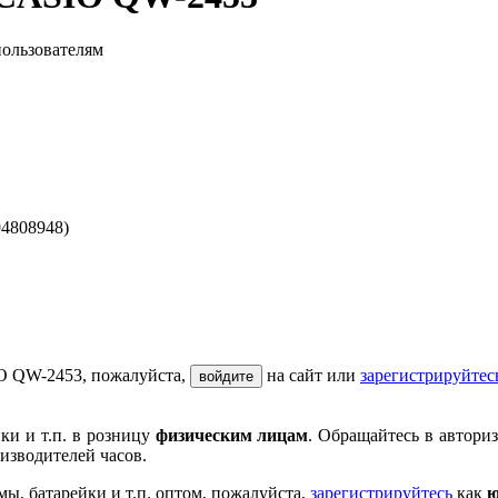
пользователям
94808948)
IO QW-2453, пожалуйста,
на сайт или
зарегистрируйтес
войдите
ки и т.п. в розницу
физическим лицам
. Обращайтесь в автори
изводителей часов.
мы, батарейки и т.п. оптом, пожалуйста,
зарегистрируйтесь
как
ю