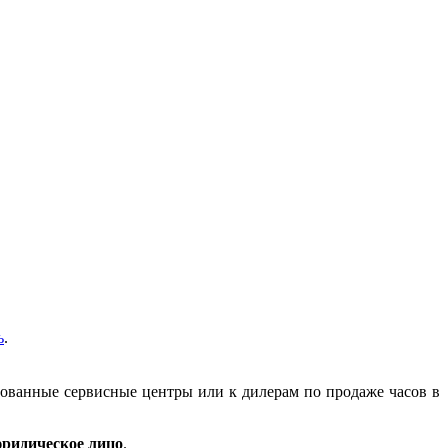
ь
.
зованные сервисные центры или к дилерам по продаже часов в
ридическое лицо
.