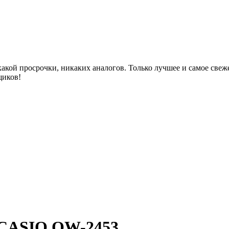
акой просрочки, никаких аналогов. Только лучшее и самое све
щиков!
 CASIO QW-2453