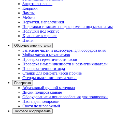
Защитная пленка
Коврики
Лампы
Мебель
Перчатки, напалечники
Подставки и зажимы под корпуса и под механизмы
Подушки под корпус
Хранение в сервисе
Цанги
Оборудование и станки
Запасные части и аксессуары для оборудования
Мойка часов и механизмов
Проверка герметичности часов
Проверка намагниченности и размагничиватели
Проверка точности хода
Станки для ремонта часов прочие
Стенды имитации носки часов
Полировка
Абразивный ручной материал
Диски полировальные
Оборудование и приспособления для полировки
Паста для полировки
Скотч полировочный
Торговое оборудование