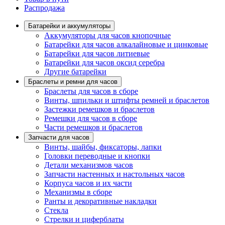
Распродажа
Батарейки и аккумуляторы
Аккумуляторы для часов кнопочные
Батарейки для часов алкалайновые и цинковые
Батарейки для часов литиевые
Батарейки для часов оксид серебра
Другие батарейки
Браслеты и ремни для часов
Браслеты для часов в сборе
Винты, шпильки и штифты ремней и браслетов
Застежки ремешков и браслетов
Ремешки для часов в сборе
Части ремешков и браслетов
Запчасти для часов
Винты, шайбы, фиксаторы, лапки
Головки переводные и кнопки
Детали механизмов часов
Запчасти настенных и настольных часов
Корпуса часов и их части
Механизмы в сборе
Ранты и декоративные накладки
Стекла
Стрелки и циферблаты