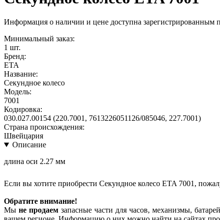
Информация о наличии и цене доступна зарегистрированным 
Минимальный заказ:
1 шт.
Бренд:
ETA
Название:
Секундное колесо
Модель:
7001
Кодировка:
030.027.00154 (220.7001, 7613226051126/085046, 227.7001)
Страна происхождения:
Швейцария
Описание
длина оси 2.27 мм
Если вы хотите приобрести Секундное колесо ETA 7001, пожал
Обратите внимание!
Мы
не продаем
запасные части для часов, механизмы, батарей
вашем регионе. Информацию о них можно найти на сайтах про