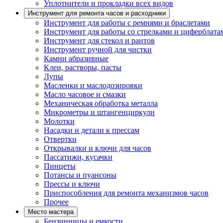
Уплотнители и прокладки всех видов
Инструмент для ремонта часов и расходники
Инструмент для работы с ремнями и браслетами
Инструмент для работы со стрелками и циферблата
Инструмент для стекол и рантов
Инструмент ручной для чистки
Камни абразивные
Клеи, растворы, пасты
Лупы
Масленки и маслодозировки
Масло часовое и смазки
Механическая обработка металла
Микрометры и штангенциркули
Молотки
Насадки и детали к прессам
Отвертки
Открывалки и ключи для часов
Пассатижи, кусачки
Пинцеты
Потансы и пуансоны
Прессы и ключи
Приспособления для ремонта механизмов часов
Прочее
Место мастера
Бензинницы и емкости