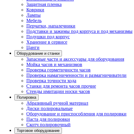
Защитная пленка
Коврики
Лампы
Мебель
Перчатки, напалечники
Подставки и зажимы под корпуса и под механизмы
Подушки под корпус
Хранение в сервисе
Цанги
Оборудование и станки
Запасные части и аксессуары для оборудования
Мойка часов и механизмов
Проверка герметичности часов
Проверка намагниченности и размагничиватели
Проверка точности хода
Станки для ремонта часов прочие
Стенды имитации носки часов
Полировка
Абразивный ручной материал
Диски полировальные
Оборудование и приспособления для полировки
Паста для полировки
Скотч полировочный
Торговое оборудование