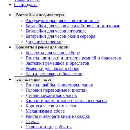
Распродажа
Батарейки и аккумуляторы
Аккумуляторы для часов кнопочные
Батарейки для часов алкалайновые и цинковые
Батарейки для часов литиевые
Батарейки для часов оксид серебра
Другие батарейки
Браслеты и ремни для часов
Браслеты для часов в сборе
Винты, шпильки и штифты ремней и браслетов
Застежки ремешков и браслетов
Ремешки для часов в сборе
Части ремешков и браслетов
Запчасти для часов
Винты, шайбы, фиксаторы, лапки
Головки переводные и кнопки
Детали механизмов часов
Запчасти настенных и настольных часов
Корпуса часов и их части
Механизмы в сборе
Ранты и декоративные накладки
Стекла
Стрелки и циферблаты