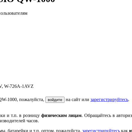
пользователям
V, W-726A-1AVZ
QW-1000, пожалуйста,
на сайт или
зарегистрируйтесь
.
войдите
ки и т.п. в розницу
физическим лицам
. Обращайтесь в автори
изводителей часов.
мы, батарейки и т.п. оптом, пожалуйста,
зарегистрируйтесь
как
ю