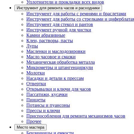
Уплотнители и прокладки всех видов
Инструмент для ремонта часов и расходники
Инструмент для работы с ремнями и браслетами
Инструмент для работы со стрелками и циферблата
Инструмент для стекол и рантов
Инструмент ручной для чистки
Камни абразивные
Клеи, растворы, пасты
Лупы
Масленки и маслодозировки
Масло часовое и смазки
Механическая обработка металла
Микрометры и штангенциркули
Молотки
Насадки и детали к прессам
Отвертки
Открывалки и ключи для часов
Пассатижи, кусачки
Пинцеты
Потансы и пуансоны
Прессы и ключи
Приспособления для ремонта механизмов часов
Прочее
Место мастера
Бензинницы и емкости