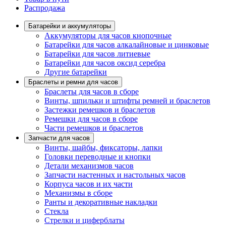
Распродажа
Батарейки и аккумуляторы
Аккумуляторы для часов кнопочные
Батарейки для часов алкалайновые и цинковые
Батарейки для часов литиевые
Батарейки для часов оксид серебра
Другие батарейки
Браслеты и ремни для часов
Браслеты для часов в сборе
Винты, шпильки и штифты ремней и браслетов
Застежки ремешков и браслетов
Ремешки для часов в сборе
Части ремешков и браслетов
Запчасти для часов
Винты, шайбы, фиксаторы, лапки
Головки переводные и кнопки
Детали механизмов часов
Запчасти настенных и настольных часов
Корпуса часов и их части
Механизмы в сборе
Ранты и декоративные накладки
Стекла
Стрелки и циферблаты