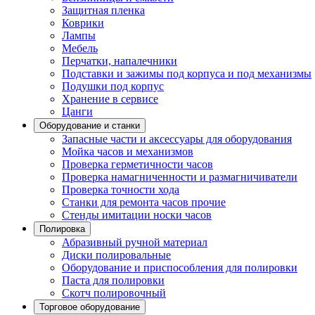
Защитная пленка
Коврики
Лампы
Мебель
Перчатки, напалечники
Подставки и зажимы под корпуса и под механизмы
Подушки под корпус
Хранение в сервисе
Цанги
Оборудование и станки
Запасные части и аксессуары для оборудования
Мойка часов и механизмов
Проверка герметичности часов
Проверка намагниченности и размагничиватели
Проверка точности хода
Станки для ремонта часов прочие
Стенды имитации носки часов
Полировка
Абразивный ручной материал
Диски полировальные
Оборудование и приспособления для полировки
Паста для полировки
Скотч полировочный
Торговое оборудование