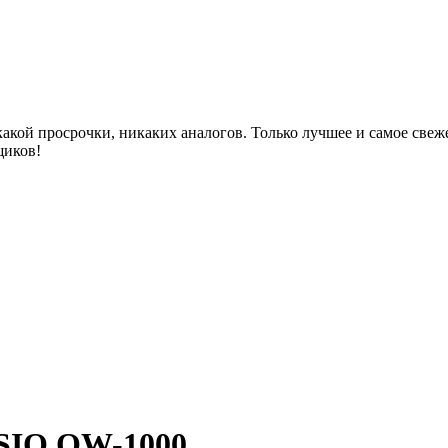
акой просрочки, никаких аналогов. Только лучшее и самое све
щиков!
ASIO QW-1000