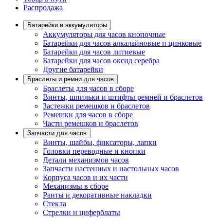
Распродажа
Батарейки и аккумуляторы
Аккумуляторы для часов кнопочные
Батарейки для часов алкалайновые и цинковые
Батарейки для часов литиевые
Батарейки для часов оксид серебра
Другие батарейки
Браслеты и ремни для часов
Браслеты для часов в сборе
Винты, шпильки и штифты ремней и браслетов
Застежки ремешков и браслетов
Ремешки для часов в сборе
Части ремешков и браслетов
Запчасти для часов
Винты, шайбы, фиксаторы, лапки
Головки переводные и кнопки
Детали механизмов часов
Запчасти настенных и настольных часов
Корпуса часов и их части
Механизмы в сборе
Ранты и декоративные накладки
Стекла
Стрелки и циферблаты