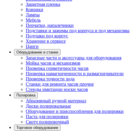
Защитная пленка
Коврики
Лампы
Мебель
Перчатки, напалечники
Подставки и зажимы под корпуса и под механизмы
Подушки под корпус
Хранение в сервисе
Цанги
Оборудование и станки
Запасные части и аксессуары для оборудования
Мойка часов и механизмов
Проверка герметичности часов
Проверка намагниченности и размагничиватели
Проверка точности хода
Станки для ремонта часов прочие
Стенды имитации носки часов
Полировка
Абразивный ручной материал
Диски полировальные
Оборудование и приспособления для полировки
Паста для полировки
Скотч полировочный
Торговое оборудование