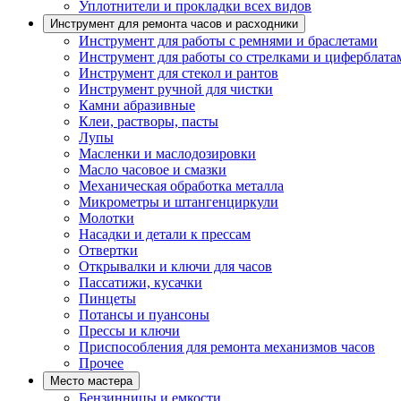
Уплотнители и прокладки всех видов
Инструмент для ремонта часов и расходники
Инструмент для работы с ремнями и браслетами
Инструмент для работы со стрелками и циферблата
Инструмент для стекол и рантов
Инструмент ручной для чистки
Камни абразивные
Клеи, растворы, пасты
Лупы
Масленки и маслодозировки
Масло часовое и смазки
Механическая обработка металла
Микрометры и штангенциркули
Молотки
Насадки и детали к прессам
Отвертки
Открывалки и ключи для часов
Пассатижи, кусачки
Пинцеты
Потансы и пуансоны
Прессы и ключи
Приспособления для ремонта механизмов часов
Прочее
Место мастера
Бензинницы и емкости