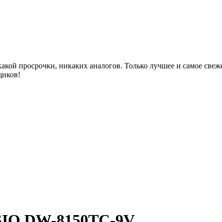
акой просрочки, никаких аналогов. Только лучшее и самое све
щиков!
SIO DW-8150TC-9V