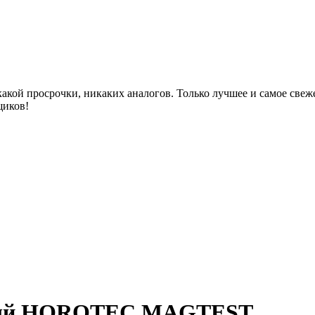
акой просрочки, никаких аналогов. Только лучшее и самое све
щиков!
сный HOROTEC MAGTEST