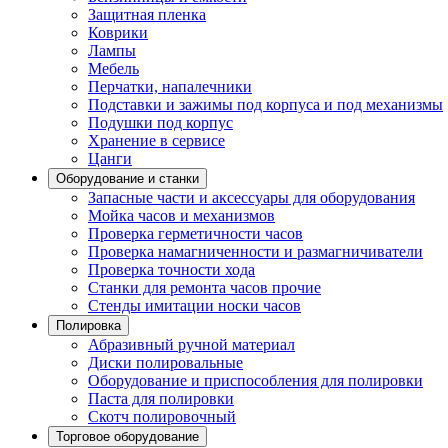
Защитная пленка
Коврики
Лампы
Мебель
Перчатки, напалечники
Подставки и зажимы под корпуса и под механизмы
Подушки под корпус
Хранение в сервисе
Цанги
Оборудование и станки
Запасные части и аксессуары для оборудования
Мойка часов и механизмов
Проверка герметичности часов
Проверка намагниченности и размагничиватели
Проверка точности хода
Станки для ремонта часов прочие
Стенды имитации носки часов
Полировка
Абразивный ручной материал
Диски полировальные
Оборудование и приспособления для полировки
Паста для полировки
Скотч полировочный
Торговое оборудование