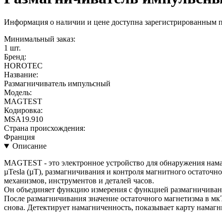
Информация о наличии и цене доступна зарегистрированным 
Минимальный заказ:
1 шт.
Бренд:
HOROTEC
Название:
Размагничиватель импульсный
Модель:
MAGTEST
Кодировка:
MSA19.910
Страна происхождения:
Франция
Описание
MAGTEST - это электронное устройство для обнаружения нам
µTesla (µT), размагничивания и контроля магнитного остаточн
механизмов, инструментов и деталей часов.
Он объединяет функцию измерения с функцией размагничивани
После размагничивания значение остаточного магнетизма в мк
снова. Детектирует намагниченность, показывает карту намагн