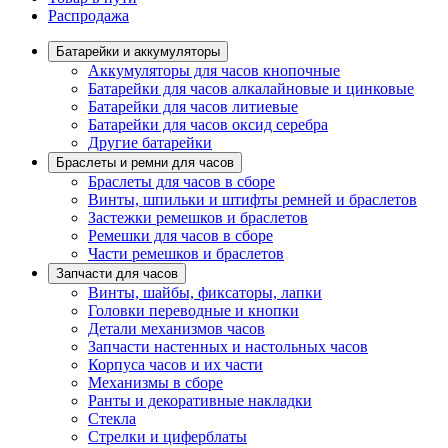
Распродажа
Батарейки и аккумуляторы
Аккумуляторы для часов кнопочные
Батарейки для часов алкалайновые и цинковые
Батарейки для часов литиевые
Батарейки для часов оксид серебра
Другие батарейки
Браслеты и ремни для часов
Браслеты для часов в сборе
Винты, шпильки и штифты ремней и браслетов
Застежки ремешков и браслетов
Ремешки для часов в сборе
Части ремешков и браслетов
Запчасти для часов
Винты, шайбы, фиксаторы, лапки
Головки переводные и кнопки
Детали механизмов часов
Запчасти настенных и настольных часов
Корпуса часов и их части
Механизмы в сборе
Ранты и декоративные накладки
Стекла
Стрелки и циферблаты