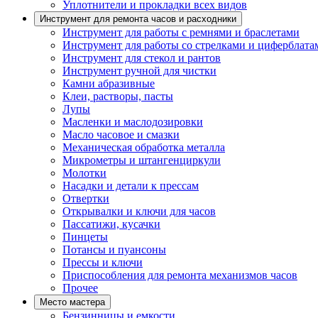
Уплотнители и прокладки всех видов
Инструмент для ремонта часов и расходники
Инструмент для работы с ремнями и браслетами
Инструмент для работы со стрелками и циферблата
Инструмент для стекол и рантов
Инструмент ручной для чистки
Камни абразивные
Клеи, растворы, пасты
Лупы
Масленки и маслодозировки
Масло часовое и смазки
Механическая обработка металла
Микрометры и штангенциркули
Молотки
Насадки и детали к прессам
Отвертки
Открывалки и ключи для часов
Пассатижи, кусачки
Пинцеты
Потансы и пуансоны
Прессы и ключи
Приспособления для ремонта механизмов часов
Прочее
Место мастера
Бензинницы и емкости