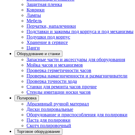
Защитная пленка
Коврики
Лампы
Мебель
Перчатки, напалечники
Подставки и зажимы под корпуса и под механизмы
Подушки под корпус
Хранение в сервисе
Цанги
Оборудование и станки
Запасные части и аксессуары для оборудования
Мойка часов и механизмов
Проверка герметичности часов
Проверка намагниченности и размагничиватели
Проверка точности хода
Станки для ремонта часов прочие
Стенды имитации носки часов
Полировка
Абразивный ручной материал
Диски полировальные
Оборудование и приспособления для полировки
Паста для полировки
Скотч полировочный
Торговое оборудование