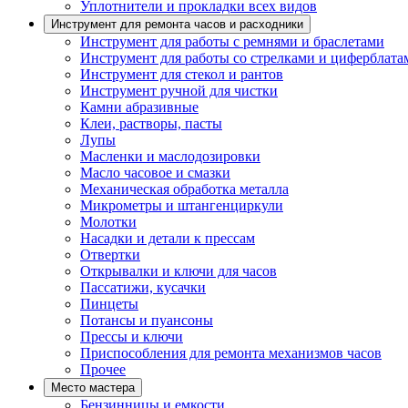
Уплотнители и прокладки всех видов
Инструмент для ремонта часов и расходники
Инструмент для работы с ремнями и браслетами
Инструмент для работы со стрелками и циферблата
Инструмент для стекол и рантов
Инструмент ручной для чистки
Камни абразивные
Клеи, растворы, пасты
Лупы
Масленки и маслодозировки
Масло часовое и смазки
Механическая обработка металла
Микрометры и штангенциркули
Молотки
Насадки и детали к прессам
Отвертки
Открывалки и ключи для часов
Пассатижи, кусачки
Пинцеты
Потансы и пуансоны
Прессы и ключи
Приспособления для ремонта механизмов часов
Прочее
Место мастера
Бензинницы и емкости