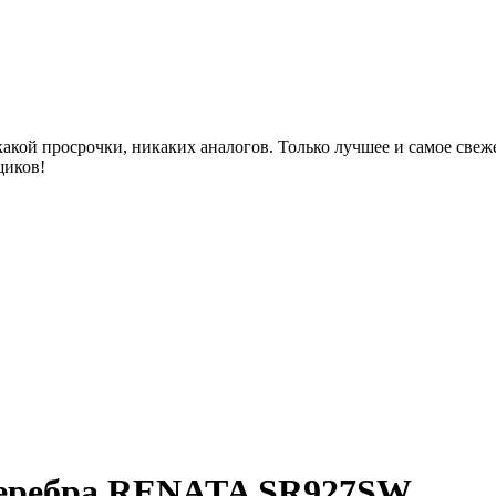
акой просрочки, никаких аналогов. Только лучшее и самое све
щиков!
 серебра RENATA SR927SW