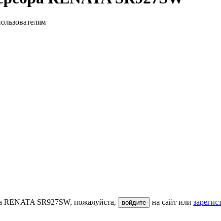
пользователям
бра RENATA SR927SW, пожалуйста,
на сайт или
зарегис
войдите