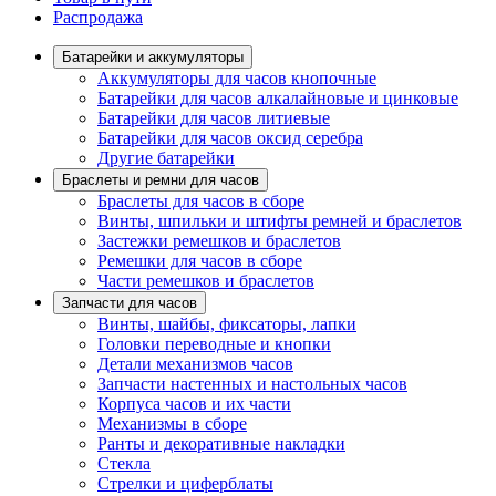
Распродажа
Батарейки и аккумуляторы
Аккумуляторы для часов кнопочные
Батарейки для часов алкалайновые и цинковые
Батарейки для часов литиевые
Батарейки для часов оксид серебра
Другие батарейки
Браслеты и ремни для часов
Браслеты для часов в сборе
Винты, шпильки и штифты ремней и браслетов
Застежки ремешков и браслетов
Ремешки для часов в сборе
Части ремешков и браслетов
Запчасти для часов
Винты, шайбы, фиксаторы, лапки
Головки переводные и кнопки
Детали механизмов часов
Запчасти настенных и настольных часов
Корпуса часов и их части
Механизмы в сборе
Ранты и декоративные накладки
Стекла
Стрелки и циферблаты