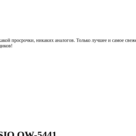
акой просрочки, никаких аналогов. Только лучшее и самое све
щиков!
ASIO QW-5441