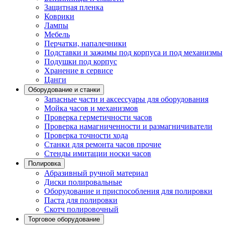
Защитная пленка
Коврики
Лампы
Мебель
Перчатки, напалечники
Подставки и зажимы под корпуса и под механизмы
Подушки под корпус
Хранение в сервисе
Цанги
Оборудование и станки
Запасные части и аксессуары для оборудования
Мойка часов и механизмов
Проверка герметичности часов
Проверка намагниченности и размагничиватели
Проверка точности хода
Станки для ремонта часов прочие
Стенды имитации носки часов
Полировка
Абразивный ручной материал
Диски полировальные
Оборудование и приспособления для полировки
Паста для полировки
Скотч полировочный
Торговое оборудование