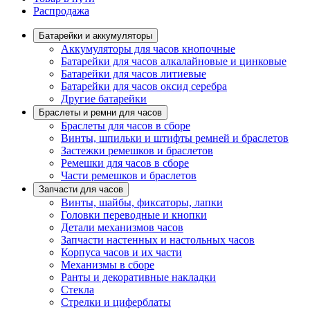
Распродажа
Батарейки и аккумуляторы
Аккумуляторы для часов кнопочные
Батарейки для часов алкалайновые и цинковые
Батарейки для часов литиевые
Батарейки для часов оксид серебра
Другие батарейки
Браслеты и ремни для часов
Браслеты для часов в сборе
Винты, шпильки и штифты ремней и браслетов
Застежки ремешков и браслетов
Ремешки для часов в сборе
Части ремешков и браслетов
Запчасти для часов
Винты, шайбы, фиксаторы, лапки
Головки переводные и кнопки
Детали механизмов часов
Запчасти настенных и настольных часов
Корпуса часов и их части
Механизмы в сборе
Ранты и декоративные накладки
Стекла
Стрелки и циферблаты