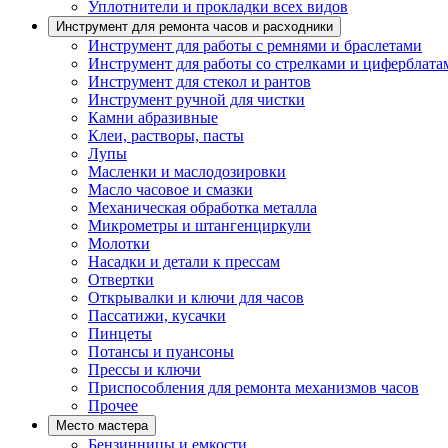
Уплотнители и прокладки всех видов
Инструмент для ремонта часов и расходники
Инструмент для работы с ремнями и браслетами
Инструмент для работы со стрелками и циферблата
Инструмент для стекол и рантов
Инструмент ручной для чистки
Камни абразивные
Клеи, растворы, пасты
Лупы
Масленки и маслодозировки
Масло часовое и смазки
Механическая обработка металла
Микрометры и штангенциркули
Молотки
Насадки и детали к прессам
Отвертки
Открывалки и ключи для часов
Пассатижи, кусачки
Пинцеты
Потансы и пуансоны
Прессы и ключи
Приспособления для ремонта механизмов часов
Прочее
Место мастера
Бензинницы и емкости