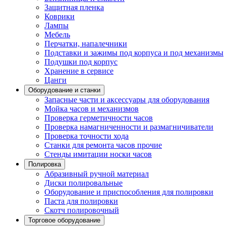
Защитная пленка
Коврики
Лампы
Мебель
Перчатки, напалечники
Подставки и зажимы под корпуса и под механизмы
Подушки под корпус
Хранение в сервисе
Цанги
Оборудование и станки
Запасные части и аксессуары для оборудования
Мойка часов и механизмов
Проверка герметичности часов
Проверка намагниченности и размагничиватели
Проверка точности хода
Станки для ремонта часов прочие
Стенды имитации носки часов
Полировка
Абразивный ручной материал
Диски полировальные
Оборудование и приспособления для полировки
Паста для полировки
Скотч полировочный
Торговое оборудование