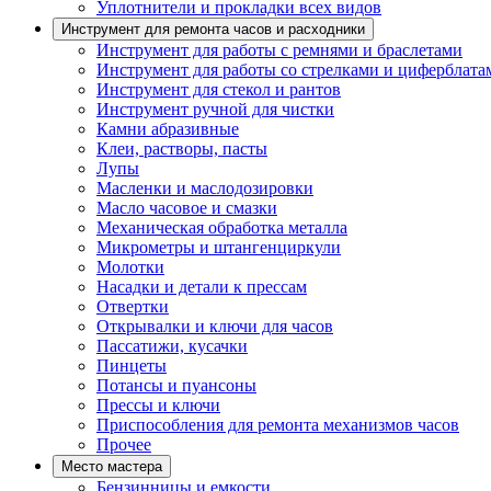
Уплотнители и прокладки всех видов
Инструмент для ремонта часов и расходники
Инструмент для работы с ремнями и браслетами
Инструмент для работы со стрелками и циферблата
Инструмент для стекол и рантов
Инструмент ручной для чистки
Камни абразивные
Клеи, растворы, пасты
Лупы
Масленки и маслодозировки
Масло часовое и смазки
Механическая обработка металла
Микрометры и штангенциркули
Молотки
Насадки и детали к прессам
Отвертки
Открывалки и ключи для часов
Пассатижи, кусачки
Пинцеты
Потансы и пуансоны
Прессы и ключи
Приспособления для ремонта механизмов часов
Прочее
Место мастера
Бензинницы и емкости