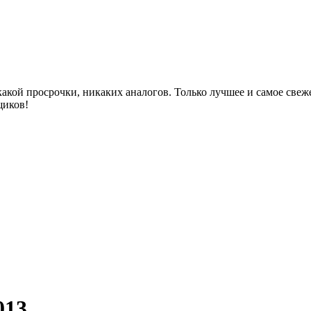
акой просрочки, никаких аналогов. Только лучшее и самое све
щиков!
013