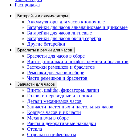
Распродажа
Батарейки и аккумуляторы
Аккумуляторы для часов кнопочные
Батарейки для часов алкалайновые и цинковые
Батарейки для часов литиевые
Батарейки для часов оксид серебра
Другие батарейки
Браслеты и ремни для часов
Браслеты для часов в сборе
Винты, шпильки и штифты ремней и браслетов
Застежки ремешков и браслетов
Ремешки для часов в сборе
Части ремешков и браслетов
Запчасти для часов
Винты, шайбы, фиксаторы, лапки
Головки переводные и кнопки
Детали механизмов часов
Запчасти настенных и настольных часов
Корпуса часов и их части
Механизмы в сборе
Ранты и декоративные накладки
Стекла
Стрелки и циферблаты