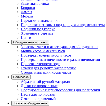
Защитная пленка
Коврики
Лампы
Мебель
Перчатки, напалечники
Подставки и зажимы под корпуса и под механизмы
Подушки под корпус
Хранение в сервисе
Цанги
Оборудование и станки
Запасные части и аксессуары для оборудования
Мойка часов и механизмов
Проверка герметичности часов
Проверка намагниченности и размагничиватели
Проверка точности хода
Станки для ремонта часов прочие
Стенды имитации носки часов
Полировка
Абразивный ручной материал
Диски полировальные
Оборудование и приспособления для полировки
Паста для полировки
Скотч полировочный
Торговое оборудование