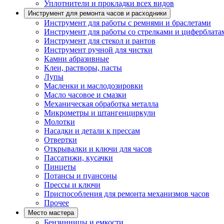
Уплотнители и прокладки всех видов
Инструмент для ремонта часов и расходники
Инструмент для работы с ремнями и браслетами
Инструмент для работы со стрелками и циферблата
Инструмент для стекол и рантов
Инструмент ручной для чистки
Камни абразивные
Клеи, растворы, пасты
Лупы
Масленки и маслодозировки
Масло часовое и смазки
Механическая обработка металла
Микрометры и штангенциркули
Молотки
Насадки и детали к прессам
Отвертки
Открывалки и ключи для часов
Пассатижи, кусачки
Пинцеты
Потансы и пуансоны
Прессы и ключи
Приспособления для ремонта механизмов часов
Прочее
Место мастера
Бензинницы и емкости