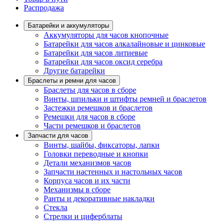
Распродажа
Батарейки и аккумуляторы
Аккумуляторы для часов кнопочные
Батарейки для часов алкалайновые и цинковые
Батарейки для часов литиевые
Батарейки для часов оксид серебра
Другие батарейки
Браслеты и ремни для часов
Браслеты для часов в сборе
Винты, шпильки и штифты ремней и браслетов
Застежки ремешков и браслетов
Ремешки для часов в сборе
Части ремешков и браслетов
Запчасти для часов
Винты, шайбы, фиксаторы, лапки
Головки переводные и кнопки
Детали механизмов часов
Запчасти настенных и настольных часов
Корпуса часов и их части
Механизмы в сборе
Ранты и декоративные накладки
Стекла
Стрелки и циферблаты