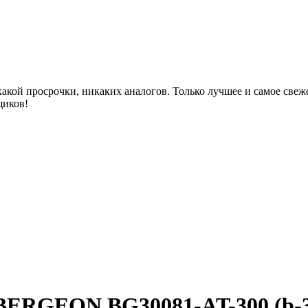
акой просрочки, никаких аналогов. Только лучшее и самое све
щиков!
BERGEON BG30081-AT-300 (b-3