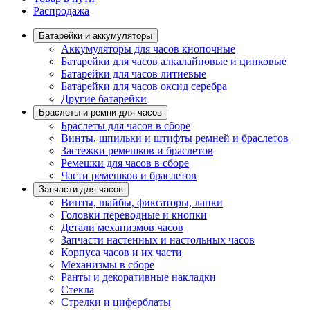
Распродажа
Батарейки и аккумуляторы
Аккумуляторы для часов кнопочные
Батарейки для часов алкалайновые и цинковые
Батарейки для часов литиевые
Батарейки для часов оксид серебра
Другие батарейки
Браслеты и ремни для часов
Браслеты для часов в сборе
Винты, шпильки и штифты ремней и браслетов
Застежки ремешков и браслетов
Ремешки для часов в сборе
Части ремешков и браслетов
Запчасти для часов
Винты, шайбы, фиксаторы, лапки
Головки переводные и кнопки
Детали механизмов часов
Запчасти настенных и настольных часов
Корпуса часов и их части
Механизмы в сборе
Ранты и декоративные накладки
Стекла
Стрелки и циферблаты