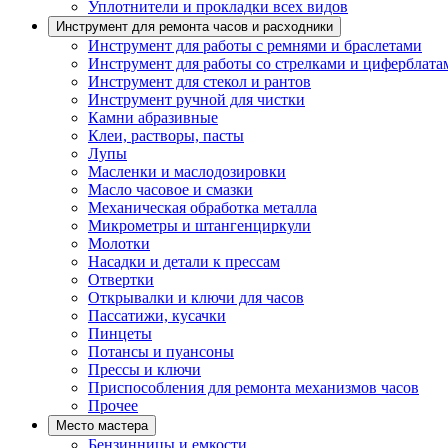
Уплотнители и прокладки всех видов
Инструмент для ремонта часов и расходники
Инструмент для работы с ремнями и браслетами
Инструмент для работы со стрелками и циферблата
Инструмент для стекол и рантов
Инструмент ручной для чистки
Камни абразивные
Клеи, растворы, пасты
Лупы
Масленки и маслодозировки
Масло часовое и смазки
Механическая обработка металла
Микрометры и штангенциркули
Молотки
Насадки и детали к прессам
Отвертки
Открывалки и ключи для часов
Пассатижи, кусачки
Пинцеты
Потансы и пуансоны
Прессы и ключи
Приспособления для ремонта механизмов часов
Прочее
Место мастера
Бензинницы и емкости