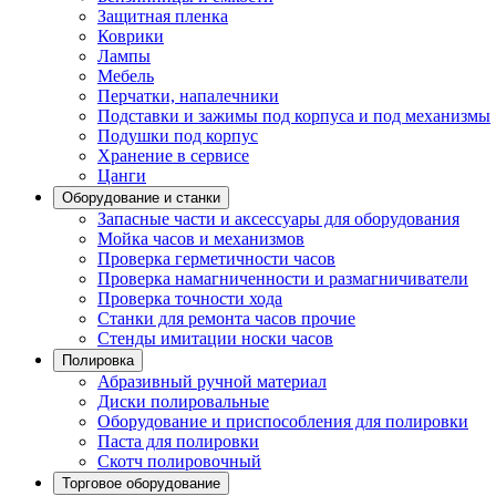
Защитная пленка
Коврики
Лампы
Мебель
Перчатки, напалечники
Подставки и зажимы под корпуса и под механизмы
Подушки под корпус
Хранение в сервисе
Цанги
Оборудование и станки
Запасные части и аксессуары для оборудования
Мойка часов и механизмов
Проверка герметичности часов
Проверка намагниченности и размагничиватели
Проверка точности хода
Станки для ремонта часов прочие
Стенды имитации носки часов
Полировка
Абразивный ручной материал
Диски полировальные
Оборудование и приспособления для полировки
Паста для полировки
Скотч полировочный
Торговое оборудование