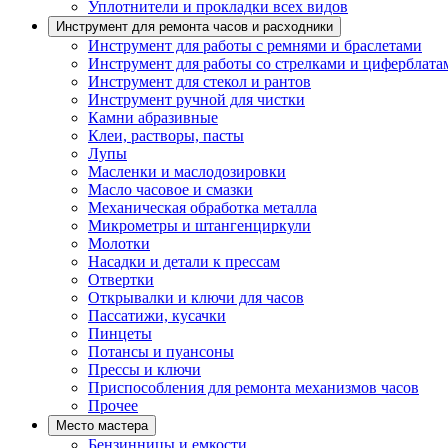
Уплотнители и прокладки всех видов
Инструмент для ремонта часов и расходники
Инструмент для работы с ремнями и браслетами
Инструмент для работы со стрелками и циферблата
Инструмент для стекол и рантов
Инструмент ручной для чистки
Камни абразивные
Клеи, растворы, пасты
Лупы
Масленки и маслодозировки
Масло часовое и смазки
Механическая обработка металла
Микрометры и штангенциркули
Молотки
Насадки и детали к прессам
Отвертки
Открывалки и ключи для часов
Пассатижи, кусачки
Пинцеты
Потансы и пуансоны
Прессы и ключи
Приспособления для ремонта механизмов часов
Прочее
Место мастера
Бензинницы и емкости