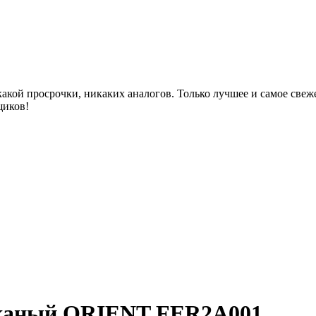
акой просрочки, никаких аналогов. Только лучшее и самое све
щиков!
ожаный ORIENT FER2A001