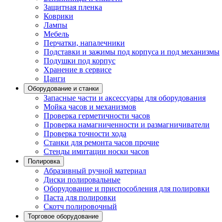
Защитная пленка
Коврики
Лампы
Мебель
Перчатки, напалечники
Подставки и зажимы под корпуса и под механизмы
Подушки под корпус
Хранение в сервисе
Цанги
Оборудование и станки
Запасные части и аксессуары для оборудования
Мойка часов и механизмов
Проверка герметичности часов
Проверка намагниченности и размагничиватели
Проверка точности хода
Станки для ремонта часов прочие
Стенды имитации носки часов
Полировка
Абразивный ручной материал
Диски полировальные
Оборудование и приспособления для полировки
Паста для полировки
Скотч полировочный
Торговое оборудование