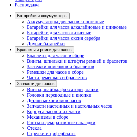
Распродажа
Батарейки и аккумуляторы
Аккумуляторы для часов кнопочные
Батарейки для часов алкалайновые и цинковые
Батарейки для часов литиевые
Батарейки для часов оксид серебра
Другие батарейки
Браслеты и ремни для часов
Браслеты для часов в сборе
Винты, шпильки и штифты ремней и браслетов
Застежки ремешков и браслетов
Ремешки для часов в сборе
Части ремешков и браслетов
Запчасти для часов
Винты, шайбы, фиксаторы, лапки
Головки переводные и кнопки
Детали механизмов часов
Запчасти настенных и настольных часов
Корпуса часов и их части
Механизмы в сборе
Ранты и декоративные накладки
Стекла
Стрелки и циферблаты