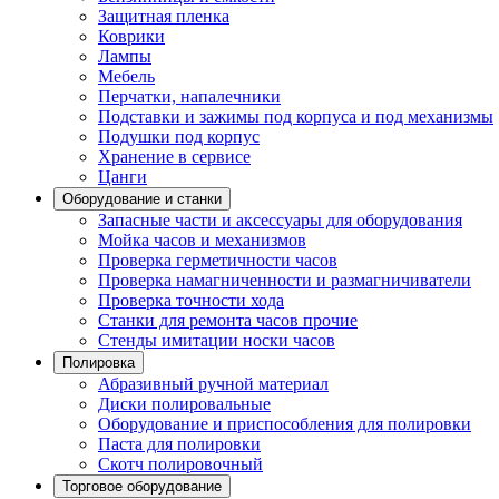
Защитная пленка
Коврики
Лампы
Мебель
Перчатки, напалечники
Подставки и зажимы под корпуса и под механизмы
Подушки под корпус
Хранение в сервисе
Цанги
Оборудование и станки
Запасные части и аксессуары для оборудования
Мойка часов и механизмов
Проверка герметичности часов
Проверка намагниченности и размагничиватели
Проверка точности хода
Станки для ремонта часов прочие
Стенды имитации носки часов
Полировка
Абразивный ручной материал
Диски полировальные
Оборудование и приспособления для полировки
Паста для полировки
Скотч полировочный
Торговое оборудование