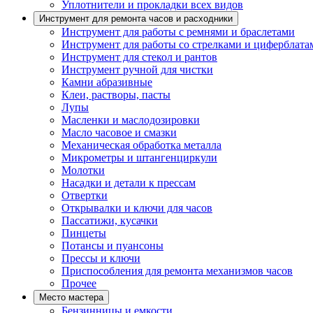
Уплотнители и прокладки всех видов
Инструмент для ремонта часов и расходники
Инструмент для работы с ремнями и браслетами
Инструмент для работы со стрелками и циферблата
Инструмент для стекол и рантов
Инструмент ручной для чистки
Камни абразивные
Клеи, растворы, пасты
Лупы
Масленки и маслодозировки
Масло часовое и смазки
Механическая обработка металла
Микрометры и штангенциркули
Молотки
Насадки и детали к прессам
Отвертки
Открывалки и ключи для часов
Пассатижи, кусачки
Пинцеты
Потансы и пуансоны
Прессы и ключи
Приспособления для ремонта механизмов часов
Прочее
Место мастера
Бензинницы и емкости