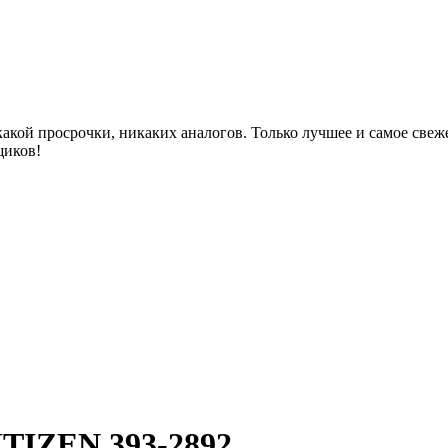
акой просрочки, никаких аналогов. Только лучшее и самое све
щиков!
ITIZEN 393-2892