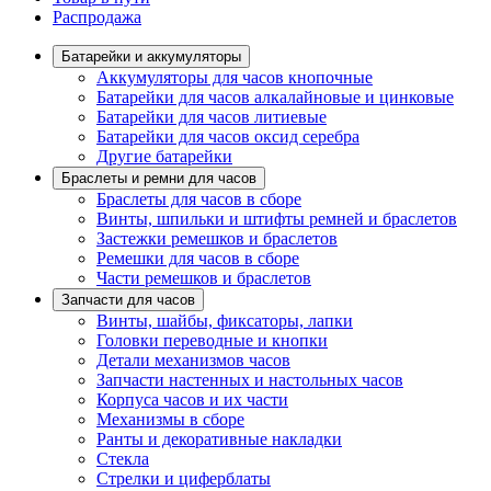
Распродажа
Батарейки и аккумуляторы
Аккумуляторы для часов кнопочные
Батарейки для часов алкалайновые и цинковые
Батарейки для часов литиевые
Батарейки для часов оксид серебра
Другие батарейки
Браслеты и ремни для часов
Браслеты для часов в сборе
Винты, шпильки и штифты ремней и браслетов
Застежки ремешков и браслетов
Ремешки для часов в сборе
Части ремешков и браслетов
Запчасти для часов
Винты, шайбы, фиксаторы, лапки
Головки переводные и кнопки
Детали механизмов часов
Запчасти настенных и настольных часов
Корпуса часов и их части
Механизмы в сборе
Ранты и декоративные накладки
Стекла
Стрелки и циферблаты