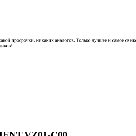
акой просрочки, никаких аналогов. Только лучшее и самое све
щиков!
RIENT VZ01-C00