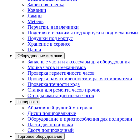
Защитная пленка
Коврики
Лампы
Мебель
Перчатки, напалечники
Подставки и зажимы под корпуса и под механизмы
Подушки под корпус
Хранение в сервисе
Цанги
Оборудование и станки
Запасные части и аксессуары для оборудования
Мойка часов и механизмов
Проверка герметичности часов
Проверка намагниченности и размагничиватели
Проверка точности хода
Станки для ремонта часов прочие
Стенды имитации носки часов
Полировка
Абразивный ручной материал
Диски полировальные
Оборудование и приспособления для полировки
Паста для полировки
Скотч полировочный
Торговое оборудование