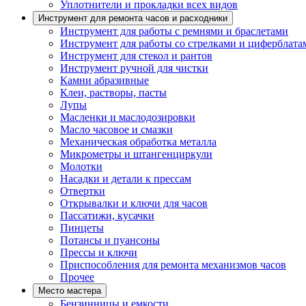
Уплотнители и прокладки всех видов
Инструмент для ремонта часов и расходники
Инструмент для работы с ремнями и браслетами
Инструмент для работы со стрелками и циферблата
Инструмент для стекол и рантов
Инструмент ручной для чистки
Камни абразивные
Клеи, растворы, пасты
Лупы
Масленки и маслодозировки
Масло часовое и смазки
Механическая обработка металла
Микрометры и штангенциркули
Молотки
Насадки и детали к прессам
Отвертки
Открывалки и ключи для часов
Пассатижи, кусачки
Пинцеты
Потансы и пуансоны
Прессы и ключи
Приспособления для ремонта механизмов часов
Прочее
Место мастера
Бензинницы и емкости