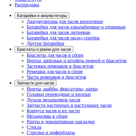
Распродажа
Батарейки и аккумуляторы
Аккумуляторы для часов кнопочные
Батарейки для часов алкалайновые и цинковые
Батарейки для часов литиевые
Батарейки для часов оксид серебра
Другие батарейки
Браслеты и ремни для часов
Браслеты для часов в сборе
Винты, шпильки и штифты ремней и браслетов
Застежки ремешков и браслетов
Ремешки для часов в сборе
Части ремешков и браслетов
Запчасти для часов
Винты, шайбы, фиксаторы, лапки
Головки переводные и кнопки
Детали механизмов часов
Запчасти настенных и настольных часов
Корпуса часов и их части
Механизмы в сборе
Ранты и декоративные накладки
Стекла
Стрелки и циферблаты