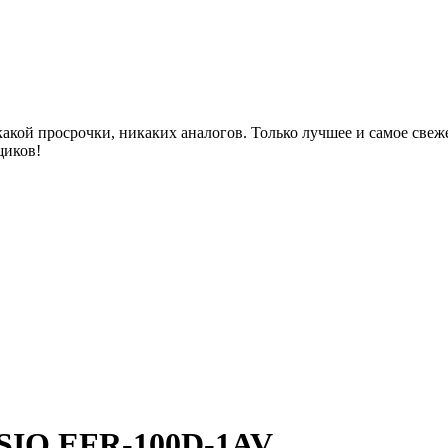
акой просрочки, никаких аналогов. Только лучшее и самое све
щиков!
ASIO EFR-100D-1AV