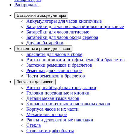
Распродажа
Батарейки и аккумуляторы
Аккумуляторы для часов кнопочные
Батарейки для часов алкалайновые и цинковые
Батарейки для часов литиевые
Батарейки для часов оксид серебра
Другие батарейки
Браслеты и ремни для часов
Браслеты для часов в сборе
Винты, шпильки и штифты ремней и браслетов
Застежки ремешков и браслетов
Ремешки для часов в сборе
Части ремешков и браслетов
Запчасти для часов
Винты, шайбы, фиксаторы, лапки
Головки переводные и кнопки
Детали механизмов часов
Запчасти настенных и настольных часов
Корпуса часов и их части
Механизмы в сборе
Ранты и декоративные накладки
Стекла
Стрелки и циферблаты