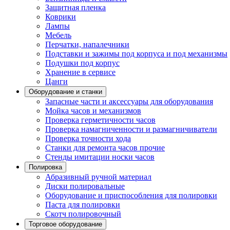
Защитная пленка
Коврики
Лампы
Мебель
Перчатки, напалечники
Подставки и зажимы под корпуса и под механизмы
Подушки под корпус
Хранение в сервисе
Цанги
Оборудование и станки
Запасные части и аксессуары для оборудования
Мойка часов и механизмов
Проверка герметичности часов
Проверка намагниченности и размагничиватели
Проверка точности хода
Станки для ремонта часов прочие
Стенды имитации носки часов
Полировка
Абразивный ручной материал
Диски полировальные
Оборудование и приспособления для полировки
Паста для полировки
Скотч полировочный
Торговое оборудование