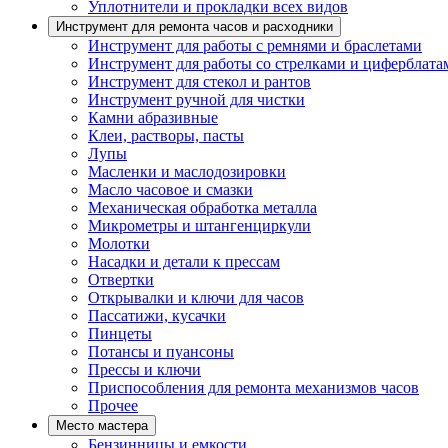
Уплотнители и прокладки всех видов
Инструмент для ремонта часов и расходники
Инструмент для работы с ремнями и браслетами
Инструмент для работы со стрелками и циферблата
Инструмент для стекол и рантов
Инструмент ручной для чистки
Камни абразивные
Клеи, растворы, пасты
Лупы
Масленки и маслодозировки
Масло часовое и смазки
Механическая обработка металла
Микрометры и штангенциркули
Молотки
Насадки и детали к прессам
Отвертки
Открывалки и ключи для часов
Пассатижи, кусачки
Пинцеты
Потансы и пуансоны
Прессы и ключи
Приспособления для ремонта механизмов часов
Прочее
Место мастера
Бензинницы и емкости