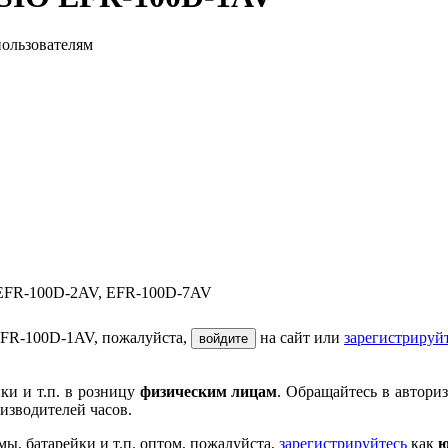
пользователям
EFR-100D-2AV, EFR-100D-7AV
EFR-100D-1AV, пожалуйста,
на сайт или
зарегистрируй
войдите
ки и т.п. в розницу
физическим лицам
. Обращайтесь в автори
изводителей часов.
мы, батарейки и т.п. оптом, пожалуйста,
зарегистрируйтесь
как
ю