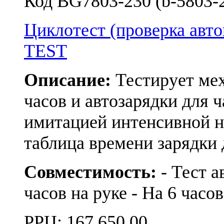
Код BG7803-230 (b-5803-2
Циклотест (проверка а
TEST
Описание:
Тестирует мех
часов и автозарядки для ч
имитацией интенсивной н
таблица времени зарядки
Совместимость:
- Тест а
часов на руке - На 6 часов
РРЦ:
167 650.00