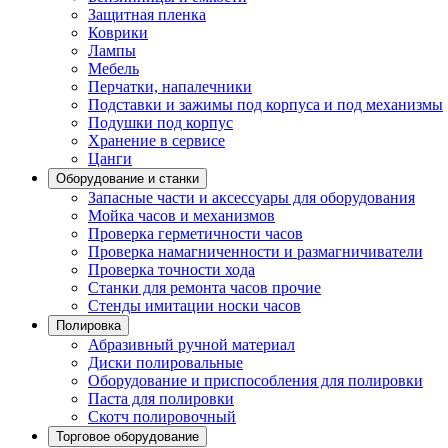
Защитная пленка
Коврики
Лампы
Мебель
Перчатки, напалечники
Подставки и зажимы под корпуса и под механизмы
Подушки под корпус
Хранение в сервисе
Цанги
Оборудование и станки
Запасные части и аксессуары для оборудования
Мойка часов и механизмов
Проверка герметичности часов
Проверка намагниченности и размагничиватели
Проверка точности хода
Станки для ремонта часов прочие
Стенды имитации носки часов
Полировка
Абразивный ручной материал
Диски полировальные
Оборудование и приспособления для полировки
Паста для полировки
Скотч полировочный
Торговое оборудование