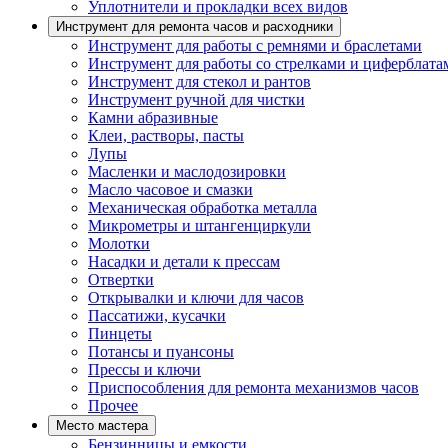
Уплотнители и прокладки всех видов
Инструмент для ремонта часов и расходники
Инструмент для работы с ремнями и браслетами
Инструмент для работы со стрелками и циферблата
Инструмент для стекол и рантов
Инструмент ручной для чистки
Камни абразивные
Клеи, растворы, пасты
Лупы
Масленки и маслодозировки
Масло часовое и смазки
Механическая обработка металла
Микрометры и штангенциркули
Молотки
Насадки и детали к прессам
Отвертки
Открывалки и ключи для часов
Пассатижи, кусачки
Пинцеты
Потансы и пуансоны
Прессы и ключи
Приспособления для ремонта механизмов часов
Прочее
Место мастера
Бензинницы и емкости