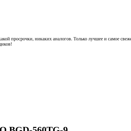
акой просрочки, никаких аналогов. Только лучшее и самое све
щиков!
IO BGD-560TG-9