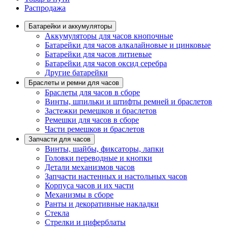
Распродажа
Батарейки и аккумуляторы
Аккумуляторы для часов кнопочные
Батарейки для часов алкалайновые и цинковые
Батарейки для часов литиевые
Батарейки для часов оксид серебра
Другие батарейки
Браслеты и ремни для часов
Браслеты для часов в сборе
Винты, шпильки и штифты ремней и браслетов
Застежки ремешков и браслетов
Ремешки для часов в сборе
Части ремешков и браслетов
Запчасти для часов
Винты, шайбы, фиксаторы, лапки
Головки переводные и кнопки
Детали механизмов часов
Запчасти настенных и настольных часов
Корпуса часов и их части
Механизмы в сборе
Ранты и декоративные накладки
Стекла
Стрелки и циферблаты