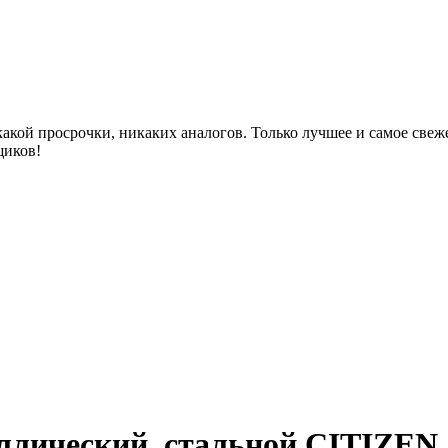
акой просрочки, никаких аналогов. Только лучшее и самое све
щиков!
ллический, стальной CITIZEN 