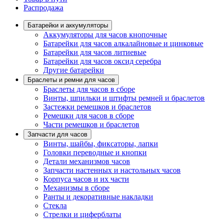
Распродажа
Батарейки и аккумуляторы
Аккумуляторы для часов кнопочные
Батарейки для часов алкалайновые и цинковые
Батарейки для часов литиевые
Батарейки для часов оксид серебра
Другие батарейки
Браслеты и ремни для часов
Браслеты для часов в сборе
Винты, шпильки и штифты ремней и браслетов
Застежки ремешков и браслетов
Ремешки для часов в сборе
Части ремешков и браслетов
Запчасти для часов
Винты, шайбы, фиксаторы, лапки
Головки переводные и кнопки
Детали механизмов часов
Запчасти настенных и настольных часов
Корпуса часов и их части
Механизмы в сборе
Ранты и декоративные накладки
Стекла
Стрелки и циферблаты