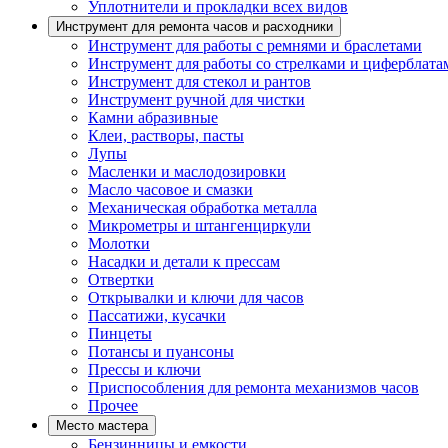
Уплотнители и прокладки всех видов
Инструмент для ремонта часов и расходники
Инструмент для работы с ремнями и браслетами
Инструмент для работы со стрелками и циферблата
Инструмент для стекол и рантов
Инструмент ручной для чистки
Камни абразивные
Клеи, растворы, пасты
Лупы
Масленки и маслодозировки
Масло часовое и смазки
Механическая обработка металла
Микрометры и штангенциркули
Молотки
Насадки и детали к прессам
Отвертки
Открывалки и ключи для часов
Пассатижи, кусачки
Пинцеты
Потансы и пуансоны
Прессы и ключи
Приспособления для ремонта механизмов часов
Прочее
Место мастера
Бензинницы и емкости