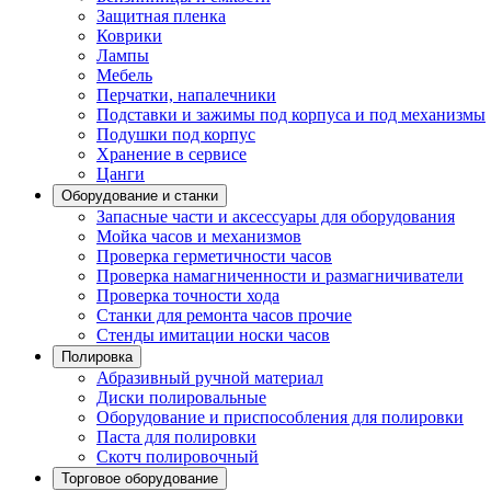
Защитная пленка
Коврики
Лампы
Мебель
Перчатки, напалечники
Подставки и зажимы под корпуса и под механизмы
Подушки под корпус
Хранение в сервисе
Цанги
Оборудование и станки
Запасные части и аксессуары для оборудования
Мойка часов и механизмов
Проверка герметичности часов
Проверка намагниченности и размагничиватели
Проверка точности хода
Станки для ремонта часов прочие
Стенды имитации носки часов
Полировка
Абразивный ручной материал
Диски полировальные
Оборудование и приспособления для полировки
Паста для полировки
Скотч полировочный
Торговое оборудование