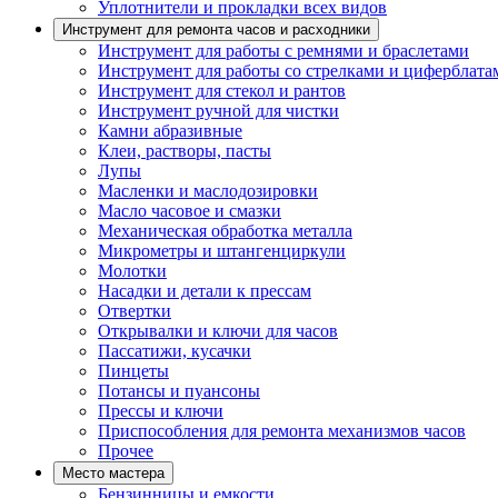
Уплотнители и прокладки всех видов
Инструмент для ремонта часов и расходники
Инструмент для работы с ремнями и браслетами
Инструмент для работы со стрелками и циферблата
Инструмент для стекол и рантов
Инструмент ручной для чистки
Камни абразивные
Клеи, растворы, пасты
Лупы
Масленки и маслодозировки
Масло часовое и смазки
Механическая обработка металла
Микрометры и штангенциркули
Молотки
Насадки и детали к прессам
Отвертки
Открывалки и ключи для часов
Пассатижи, кусачки
Пинцеты
Потансы и пуансоны
Прессы и ключи
Приспособления для ремонта механизмов часов
Прочее
Место мастера
Бензинницы и емкости