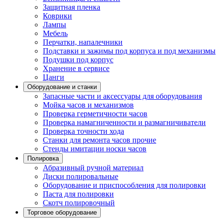
Защитная пленка
Коврики
Лампы
Мебель
Перчатки, напалечники
Подставки и зажимы под корпуса и под механизмы
Подушки под корпус
Хранение в сервисе
Цанги
Оборудование и станки
Запасные части и аксессуары для оборудования
Мойка часов и механизмов
Проверка герметичности часов
Проверка намагниченности и размагничиватели
Проверка точности хода
Станки для ремонта часов прочие
Стенды имитации носки часов
Полировка
Абразивный ручной материал
Диски полировальные
Оборудование и приспособления для полировки
Паста для полировки
Скотч полировочный
Торговое оборудование