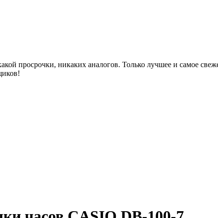
акой просрочки, никаких аналогов. Только лучшее и самое све
щиков!
шки часов CASIO DB-100-7