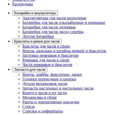
Распродажа
Батарейки и аккумуляторы
Аккумуляторы для часов кнопочные
Батарейки для часов алкалайновые и цинковые
Батарейки для часов литиевые
Батарейки для часов оксид серебра
Другие батарейки
Браслеты и ремни для часов
Браслеты для часов в сборе
Винты, шпильки и штифты ремней и браслетов
Застежки ремешков и браслетов
Ремешки для часов в сборе
Части ремешков и браслетов
Запчасти для часов
Винты, шайбы, фиксаторы, лапки
Головки переводные и кнопки
Детали механизмов часов
Запчасти настенных и настольных часов
Корпуса часов и их части
Механизмы в сборе
Ранты и декоративные накладки
Стекла
Стрелки и циферблаты