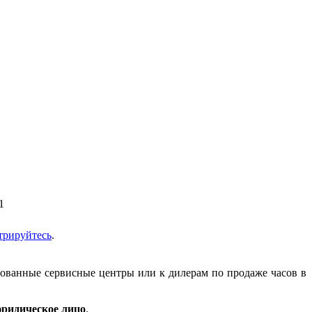
1
трируйтесь
.
зованные сервисные центры или к дилерам по продаже часов в
ридическое лицо
.