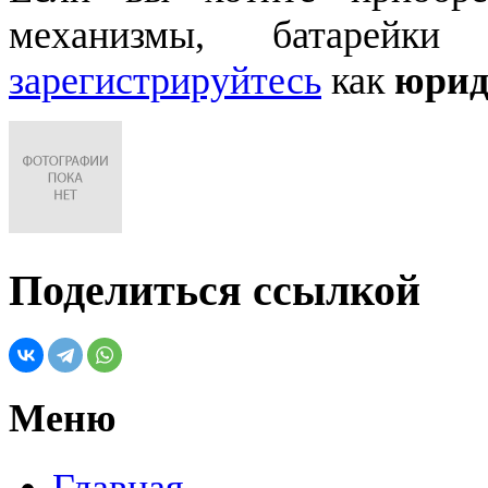
механизмы, батарейки
зарегистрируйтесь
как
юрид
Поделиться ссылкой
Меню
Главная