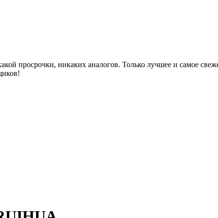
акой просрочки, никаких аналогов. Только лучшее и самое све
щиков!
 RUIHUA