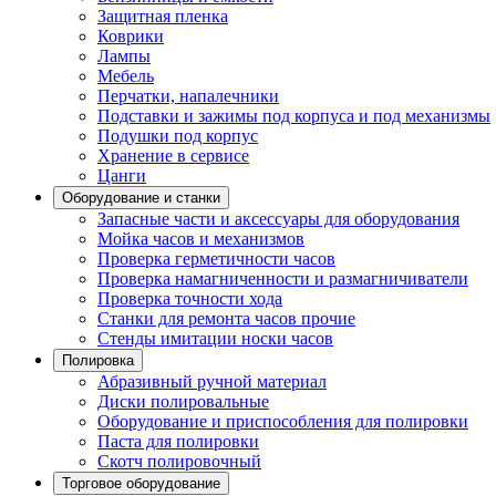
Защитная пленка
Коврики
Лампы
Мебель
Перчатки, напалечники
Подставки и зажимы под корпуса и под механизмы
Подушки под корпус
Хранение в сервисе
Цанги
Оборудование и станки
Запасные части и аксессуары для оборудования
Мойка часов и механизмов
Проверка герметичности часов
Проверка намагниченности и размагничиватели
Проверка точности хода
Станки для ремонта часов прочие
Стенды имитации носки часов
Полировка
Абразивный ручной материал
Диски полировальные
Оборудование и приспособления для полировки
Паста для полировки
Скотч полировочный
Торговое оборудование