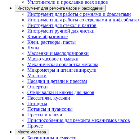
Уплотнители и прокладки всех видов
Инструмент для ремонта часов и расходники
Инструмент для работы с ремнями и браслетами
Инструмент для работы со стрелками и циферблата
Инструмент для стекол и рантов
Инструмент ручной для чистки
Камни абразивные
Клеи, растворы, пасты
Лупы
Масленки и маслодозировки
Масло часовое и смазки
Механическая обработка металла
Микрометры и штангенциркули
Молотки
Насадки и детали к прессам
Отвертки
Открывалки и ключи для часов
Пассатижи, кусачки
Пинцеты
Потансы и пуансоны
Прессы и ключи
Приспособления для ремонта механизмов часов
Прочее
Место мастера
Бензинницы и емкости