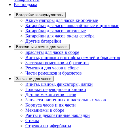
Распродажа
Батарейки и аккумуляторы
Аккумуляторы для часов кнопочные
Батарейки для часов алкалайновые и цинковые
Батарейки для часов литиевые
Батарейки для часов оксид серебра
Другие батарейки
Браслеты и ремни для часов
Браслеты для часов в сборе
Винты, шпильки и штифты ремней и браслетов
Застежки ремешков и браслетов
Ремешки для часов в сборе
Части ремешков и браслетов
Запчасти для часов
Винты, шайбы, фиксаторы, лапки
Головки переводные и кнопки
Детали механизмов часов
Запчасти настенных и настольных часов
Корпуса часов и их части
Механизмы в сборе
Ранты и декоративные накладки
Стекла
Стрелки и циферблаты