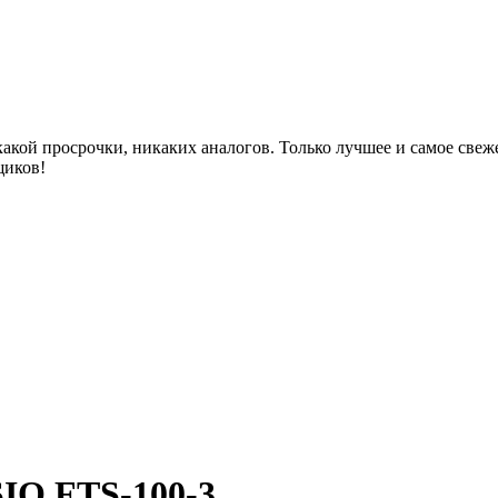
акой просрочки, никаких аналогов. Только лучшее и самое све
щиков!
IO FTS-100-3