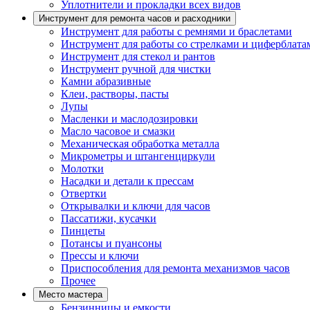
Уплотнители и прокладки всех видов
Инструмент для ремонта часов и расходники
Инструмент для работы с ремнями и браслетами
Инструмент для работы со стрелками и циферблата
Инструмент для стекол и рантов
Инструмент ручной для чистки
Камни абразивные
Клеи, растворы, пасты
Лупы
Масленки и маслодозировки
Масло часовое и смазки
Механическая обработка металла
Микрометры и штангенциркули
Молотки
Насадки и детали к прессам
Отвертки
Открывалки и ключи для часов
Пассатижи, кусачки
Пинцеты
Потансы и пуансоны
Прессы и ключи
Приспособления для ремонта механизмов часов
Прочее
Место мастера
Бензинницы и емкости