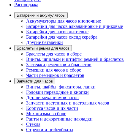
Распродажа
Батарейки и аккумуляторы
Аккумуляторы для часов кнопочные
Батарейки для часов алкалайновые и цинковые
Батарейки для часов литиевые
Батарейки для часов оксид серебра
Другие батарейки
Браслеты и ремни для часов
Браслеты для часов в сборе
Винты, шпильки и штифты ремней и браслетов
Застежки ремешков и браслетов
Ремешки для часов в сборе
Части ремешков и браслетов
Запчасти для часов
Винты, шайбы, фиксаторы, лапки
Головки переводные и кнопки
Детали механизмов часов
Запчасти настенных и настольных часов
Корпуса часов и их части
Механизмы в сборе
Ранты и декоративные накладки
Стекла
Стрелки и циферблаты