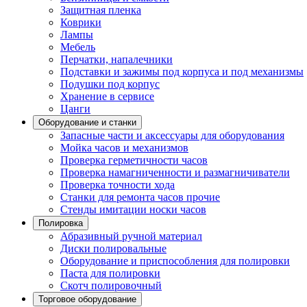
Защитная пленка
Коврики
Лампы
Мебель
Перчатки, напалечники
Подставки и зажимы под корпуса и под механизмы
Подушки под корпус
Хранение в сервисе
Цанги
Оборудование и станки
Запасные части и аксессуары для оборудования
Мойка часов и механизмов
Проверка герметичности часов
Проверка намагниченности и размагничиватели
Проверка точности хода
Станки для ремонта часов прочие
Стенды имитации носки часов
Полировка
Абразивный ручной материал
Диски полировальные
Оборудование и приспособления для полировки
Паста для полировки
Скотч полировочный
Торговое оборудование