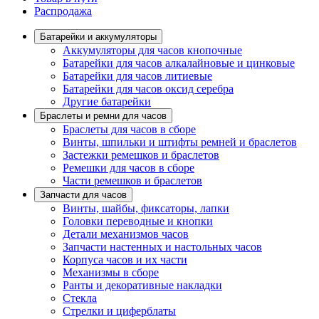
Распродажа
Батарейки и аккумуляторы
Аккумуляторы для часов кнопочные
Батарейки для часов алкалайновые и цинковые
Батарейки для часов литиевые
Батарейки для часов оксид серебра
Другие батарейки
Браслеты и ремни для часов
Браслеты для часов в сборе
Винты, шпильки и штифты ремней и браслетов
Застежки ремешков и браслетов
Ремешки для часов в сборе
Части ремешков и браслетов
Запчасти для часов
Винты, шайбы, фиксаторы, лапки
Головки переводные и кнопки
Детали механизмов часов
Запчасти настенных и настольных часов
Корпуса часов и их части
Механизмы в сборе
Ранты и декоративные накладки
Стекла
Стрелки и циферблаты