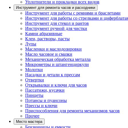
Уплотнители и прокладки всех видов
Инструмент для ремонта часов и расходники
Инструмент для работы с ремнями и браслетами
Инструмент для работы со стрелками и циферблата
Инструмент для стекол и рантов
Инструмент ручной для чистки
Камни абразивные
Клеи, растворы, пасты
Лупы
Масленки и маслодозировки
Масло часовое и смазки
Механическая обработка металла
Микрометры и штангенциркули
Молотки
Насадки и детали к прессам
Отвертки
Открывалки и ключи для часов
Пассатижи, кусачки
Пинцеты
Потансы и пуансоны
Прессы и ключи
Приспособления для ремонта механизмов часов
Прочее
Место мастера
Бензинницы и емкости