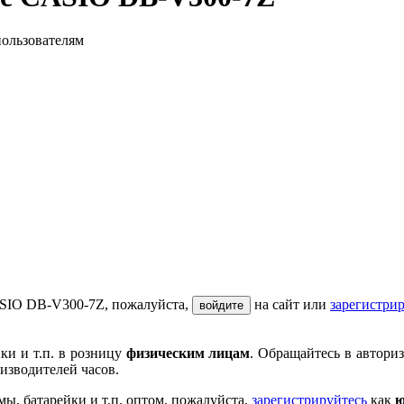
пользователям
ASIO DB-V300-7Z, пожалуйста,
на сайт или
зарегистри
войдите
ки и т.п. в розницу
физическим лицам
. Обращайтесь в автори
изводителей часов.
мы, батарейки и т.п. оптом, пожалуйста,
зарегистрируйтесь
как
ю