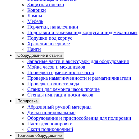
Защитная пленка
Коврики
Лампы
Мебель
Перчатки, напалечники
Подставки и зажимы под корпуса и под механизмы
Подушки под корпус
Хранение в сервисе
Цанги
Оборудование и станки
Запасные части и аксессуары для оборудования
Мойка часов и механизмов
Проверка герметичности часов
Проверка намагниченности и размагничиватели
Проверка точности хода
Станки для ремонта часов прочие
Стенды имитации носки часов
Полировка
Абразивный ручной материал
Диски полировальные
Оборудование и приспособления для полировки
Паста для полировки
Скотч полировочный
Торговое оборудование