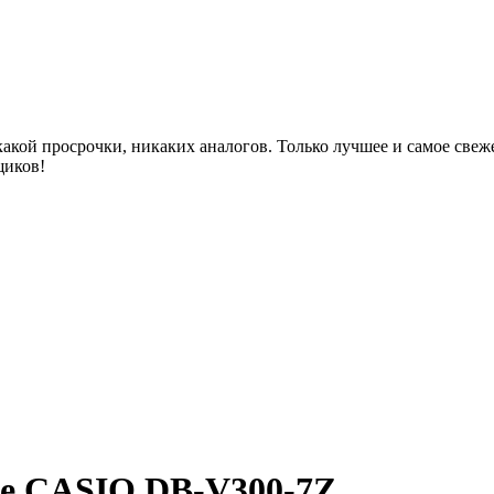
акой просрочки, никаких аналогов. Только лучшее и самое све
щиков!
ре CASIO DB-V300-7Z