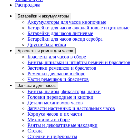
Распродажа
Батарейки и аккумуляторы
Аккумуляторы для часов кнопочные
Батарейки для часов алкалайновые и цинковые
Батарейки для часов литиевые
Батарейки для часов оксид серебра
Другие батарейки
Браслеты и ремни для часов
Браслеты для часов в сборе
Винты, шпильки и штифты ремней и браслетов
Застежки ремешков и браслетов
Ремешки для часов в сборе
Части ремешков и браслетов
Запчасти для часов
Винты, шайбы, фиксаторы, лапки
Головки переводные и кнопки
Детали механизмов часов
Запчасти настенных и настольных часов
Корпуса часов и их части
Механизмы в сборе
Ранты и декоративные накладки
Стекла
Стрелки и циферблаты