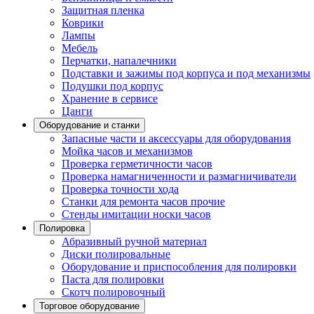
Защитная пленка
Коврики
Лампы
Мебель
Перчатки, напалечники
Подставки и зажимы под корпуса и под механизмы
Подушки под корпус
Хранение в сервисе
Цанги
Оборудование и станки
Запасные части и аксессуары для оборудования
Мойка часов и механизмов
Проверка герметичности часов
Проверка намагниченности и размагничиватели
Проверка точности хода
Станки для ремонта часов прочие
Стенды имитации носки часов
Полировка
Абразивный ручной материал
Диски полировальные
Оборудование и приспособления для полировки
Паста для полировки
Скотч полировочный
Торговое оборудование