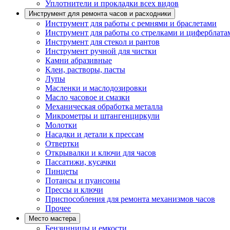
Уплотнители и прокладки всех видов
Инструмент для ремонта часов и расходники
Инструмент для работы с ремнями и браслетами
Инструмент для работы со стрелками и циферблата
Инструмент для стекол и рантов
Инструмент ручной для чистки
Камни абразивные
Клеи, растворы, пасты
Лупы
Масленки и маслодозировки
Масло часовое и смазки
Механическая обработка металла
Микрометры и штангенциркули
Молотки
Насадки и детали к прессам
Отвертки
Открывалки и ключи для часов
Пассатижи, кусачки
Пинцеты
Потансы и пуансоны
Прессы и ключи
Приспособления для ремонта механизмов часов
Прочее
Место мастера
Бензинницы и емкости