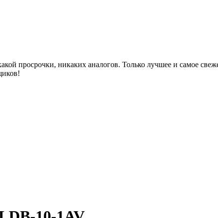
акой просрочки, никаких аналогов. Только лучшее и самое све
щиков!
 LDB-10-1AV