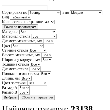
Сортировка по
и по
Вид
Количество на странице
Поиск по параметрам
Материал
Материал стекла
Диаметр механизма, мм
Цвет
Сечение стекла
Высота механизма, мм
Ширина у корпуса, мм
Толщина стекла
Диаметр стекла
Полная высота стекла
Длина, мм
Цвет застежки
Размер A
Размер B
Найдено товаров:
23138